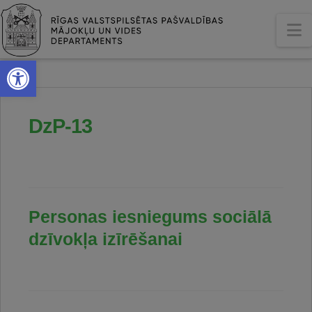
N
Open toolbar
DzP-13
Personas iesniegums sociālā
dzīvokļa izīrēšanai