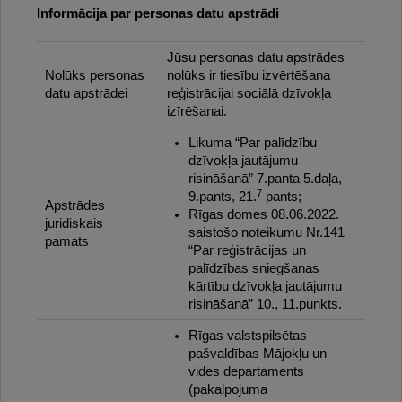
Informācija par personas datu apstrādi
Jūsu personas datu apstrādes
Nolūks personas
nolūks ir tiesību izvērtēšana
datu apstrādei
reģistrācijai sociālā dzīvokļa
izīrēšanai.
Likuma “Par palīdzību
dzīvokļa jautājumu
risināšanā” 7.panta 5.daļa,
7
9.pants, 21.
pants;
Apstrādes
Rīgas domes 08.06.2022.
juridiskais
saistošo noteikumu Nr.141
pamats
“Par reģistrācijas un
palīdzības sniegšanas
kārtību dzīvokļa jautājumu
risināšanā” 10., 11.punkts.
Rīgas valstspilsētas
pašvaldības Mājokļu un
vides departaments
(pakalpojuma