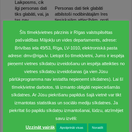
Laikposms, cik
ilgi personas dati
Personas dati tiek glabāti
tiks glabāti, vai, ja
atbilstoši nodibinātajām īres
tas nav
tiesiskajām attiecībām, proti,
iespējams,
kamēr persona pamatojoties uz
kritēriji, ko
noslēgto īres līgumu lieto
Šīs tīmekļvietnes pārzinis ir Rīgas valstspilsētas
izmanto minētā
pašvaldības dzīvojamo telpu –
pašvaldības Mājokļu un vides departaments, adrese:
laikposma
sociālo dzīvokli.
Brīvības iela 49/53, Rīga, LV-1010, elektroniskā pasta
noteikšanai
adrese: dmv@riga.lv. Lietojot šo tīmekļvietni, Jums ir iespēja
Kādas sekas var
pieņemt vietnes sīkdatņu izveidošanu un iespēja atteikties no
būt gadījumos,
Pakalpojums netiek sniegts, ja
vietnes sīkdatņu izveidošanas (ja vien Jūsu
kad persona
Iesniedzējs nav iesniedzis visus
nesniegs savus
datus.
pārlūkprogramma nav iestatīta nepieņemt sīkdatnes). Lai šī
datus
tīmekļvietne darbotos, tā izmanto obligāti nepieciešamās
Jūsu iesniegtie personas
sīkdatnes. Ar Jūsu piekrišanu papildus šajā vietnē var tikt
dati (vārds, uzvārds,
izmantotas statistikas un sociālo mediju sīkdatnes. Ja
personas kods, deklarētā
piekrītat šo papildu sīkdatņu izmantošanai, lūdzu, atzīmējiet
adrese, dati par laulāto un
bērniem (vārds, uzvārds,
savu izvēli:
personas kods, radniecība)
Uzzināt vairāk
Apstiprināt visas
Noraidīt
tiek salīdzināti ar Fizisko