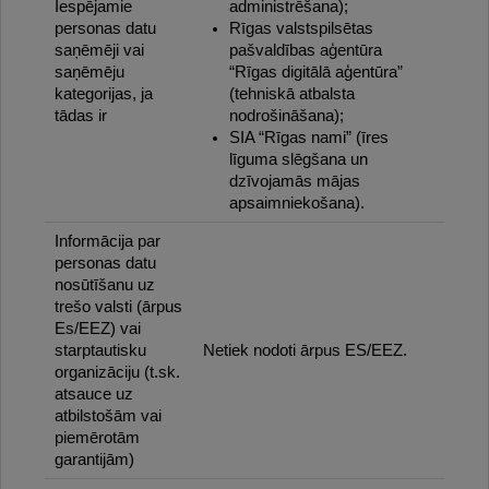
Iespējamie
administrēšana);
personas datu
Rīgas valstspilsētas
saņēmēji vai
pašvaldības aģentūra
saņēmēju
“Rīgas digitālā aģentūra”
kategorijas, ja
(tehniskā atbalsta
tādas ir
nodrošināšana);
SIA “Rīgas nami” (īres
līguma slēgšana un
dzīvojamās mājas
apsaimniekošana).
Informācija par
personas datu
nosūtīšanu uz
trešo valsti (ārpus
Es/EEZ) vai
starptautisku
Netiek nodoti ārpus ES/EEZ.
organizāciju (t.sk.
atsauce uz
atbilstošām vai
piemērotām
garantijām)