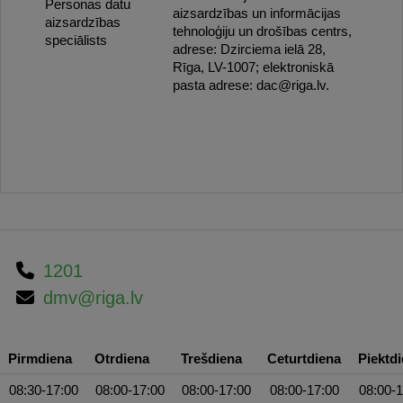
Personas datu
aizsardzības un informācijas
aizsardzības
tehnoloģiju un drošības centrs,
speciālists
adrese: Dzirciema ielā 28,
Rīga, LV-1007; elektroniskā
pasta adrese: dac@riga.lv.
1201
dmv@riga.lv
Pirmdiena
Otrdiena
Trešdiena
Ceturtdiena
Piektd
08:30-17:00
08:00-17:00
08:00-17:00
08:00-17:00
08:00-1