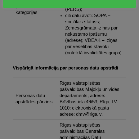
Datu avoti un
personu reģistra datiem
personas datu
(PERS);
kategorijas
citi datu avoti: SOPA –
sociālais statuss;
Zemesgrāmata -ziņas par
nekustamo īpašumu
(adrese); VDEĀK – ziņas
par veselības stāvokli
(noteiktā invaliditātes grupa).
Vispārīgā informācija par personas datu apstrādi
Rīgas valstspilsētas
pašvaldības Mājokļu un vides
Personas datu
departaments; adrese:
apstrādes pārzinis
Brīvības iela 49/53, Rīga, LV-
1010; elektroniskā pasta
adrese: dmv@riga.lv.
Rīgas valstspilsētas
pašvaldības Centrālās
administrācijas Datu