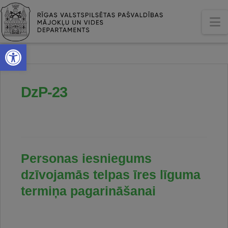
N
Open toolbar
DzP-23
Personas iesniegums
dzīvojamās telpas īres līguma
termiņa pagarināšanai