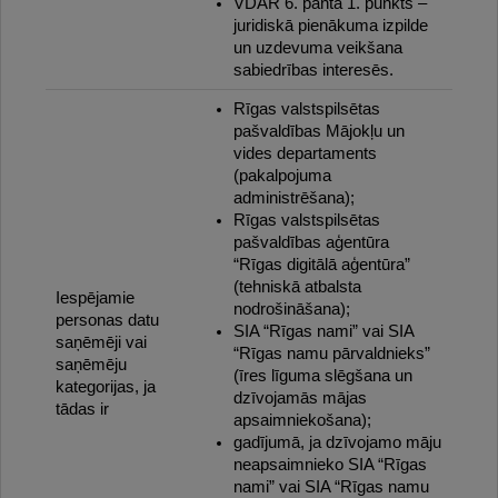
VDAR 6. panta 1. punkts –
juridiskā pienākuma izpilde
un uzdevuma veikšana
sabiedrības interesēs.
Rīgas valstspilsētas
pašvaldības Mājokļu un
vides departaments
(pakalpojuma
administrēšana);
Rīgas valstspilsētas
pašvaldības aģentūra
“Rīgas digitālā aģentūra”
(tehniskā atbalsta
Iespējamie
nodrošināšana);
personas datu
SIA “Rīgas nami” vai SIA
saņēmēji vai
“Rīgas namu pārvaldnieks”
saņēmēju
(īres līguma slēgšana un
kategorijas, ja
dzīvojamās mājas
tādas ir
apsaimniekošana);
gadījumā, ja dzīvojamo māju
neapsaimnieko SIA “Rīgas
nami” vai SIA “Rīgas namu