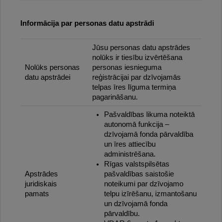
Informācija par personas datu apstrādi
Jūsu personas datu apstrādes
nolūks ir tiesību izvērtēšana
Nolūks personas
personas iesnieguma
datu apstrādei
reģistrācijai par dzīvojamās
telpas īres līguma termiņa
pagarināšanu.
Pašvaldības likuma noteiktā
autonomā funkcija –
dzīvojamā fonda pārvaldība
un īres attiecību
administrēšana.
Rīgas valstspilsētas
Apstrādes
pašvaldības saistošie
juridiskais
noteikumi par dzīvojamo
pamats
telpu izīrēšanu, izmantošanu
un dzīvojamā fonda
pārvaldību.