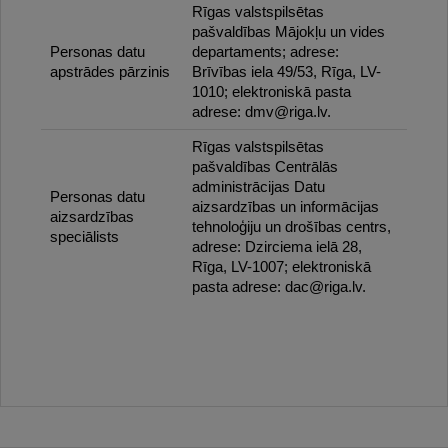
Rīgas valstspilsētas
pašvaldības Mājokļu un vides
Personas datu
departaments; adrese:
apstrādes pārzinis
Brīvības iela 49/53, Rīga, LV-
1010; elektroniskā pasta
adrese: dmv@riga.lv.
Rīgas valstspilsētas
pašvaldības Centrālās
administrācijas Datu
Personas datu
aizsardzības un informācijas
aizsardzības
tehnoloģiju un drošības centrs,
speciālists
adrese: Dzirciema ielā 28,
Rīga, LV-1007; elektroniskā
pasta adrese: dac@riga.lv.