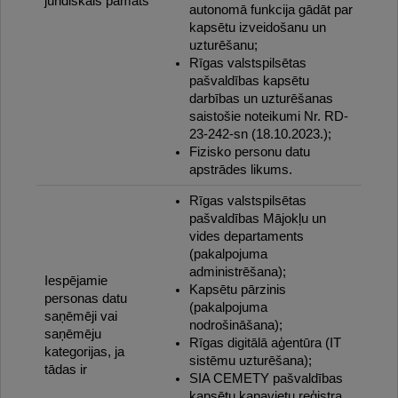
juridiskais pamats
autonomā funkcija gādāt par
kapsētu izveidošanu un
uzturēšanu;
Rīgas valstspilsētas
pašvaldības kapsētu
darbības un uzturēšanas
saistošie noteikumi Nr. RD-
23-242-sn (18.10.2023.);
Fizisko personu datu
apstrādes likums.
Rīgas valstspilsētas
pašvaldības Mājokļu un
vides departaments
(pakalpojuma
administrēšana);
Iespējamie
Kapsētu pārzinis
personas datu
(pakalpojuma
saņēmēji vai
nodrošināšana);
saņēmēju
Rīgas digitālā aģentūra (IT
kategorijas, ja
sistēmu uzturēšana);
tādas ir
SIA CEMETY pašvaldības
kapsētu kapavietu reģistra