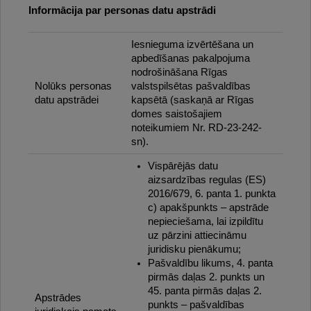
Informācija par personas datu apstrādi
Iesnieguma izvērtēšana un
apbedīšanas pakalpojuma
nodrošināšana Rīgas
Nolūks personas
valstspilsētas pašvaldības
datu apstrādei
kapsētā (saskaņā ar Rīgas
domes saistošajiem
noteikumiem Nr. RD-23-242-
sn).
Vispārējās datu
aizsardzības regulas (ES)
2016/679, 6. panta 1. punkta
c) apakšpunkts – apstrāde
nepieciešama, lai izpildītu
uz pārzini attiecināmu
juridisku pienākumu;
Pašvaldību likums, 4. panta
pirmās daļas 2. punkts un
45. panta pirmās daļas 2.
Apstrādes
punkts – pašvaldības