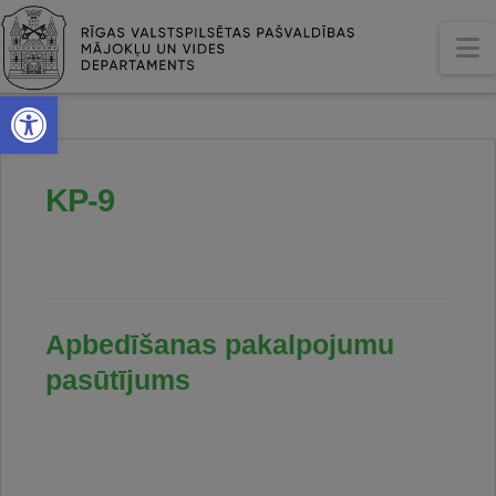
N
Open toolbar
KP-9
Apbedīšanas pakalpojumu
pasūtījums