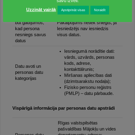
laikposma
savu izvēli:
arhīvam.
noteikšanai
Uzzināt vairāk
Apstiprināt visas
Noraidīt
Kādas sekas var
būt gadījumos,
Pakalpojums netiek sniegts, ja
kad persona
Iesniedzējs nav iesniedzis
nesniegs savus
visus datus.
datus
Iesniegumā norādītie dati:
vārds, uzvārds, personas
kods, adrese,
Datu avoti un
kontakttālrunis;
personas datu
Miršanas apliecības dati
kategorijas
(dzimtsarakstu nodaļa);
Fizisko personu reģistrs
(PMLP) – datu pārbaude.
Vispārīgā informācija par personas datu apstrādi
Rīgas valstspilsētas
pašvaldības Mājokļu un vides
Personas datu
departaments; adrese: