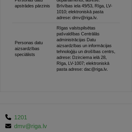
apstrādes pārzinis
Brīvības iela 49/53, Rīga, LV-
1010; elektroniskā pasta
adrese: dmv@riga.lv.
Rīgas valstspilsētas
pašvaldības Centrālās
administrācijas Datu
Personas datu
aizsardzības un informācijas
aizsardzības
tehnoloģiju un drošības centrs,
speciālists
adrese: Dzirciema ielā 28,
Rīga, LV-1007; elektroniskā
pasta adrese: dac@riga.lv.
1201
dmv@riga.lv