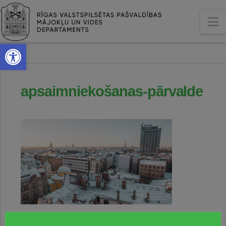
N
Open toolbar
apsaimniekošanas-pārvalde