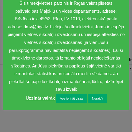
Šīs tīmekļvietnes pārzinis ir Rīgas valstspilsētas
pašvaldības Mājokļu un vides departaments, adrese:
Brīvības iela 49/53, Rīga, LV-1010, elektroniskā pasta
adrese: dmv@riga.lv. Lietojot šo tīmekļvietni, Jums ir iespēja
1201
pieņemt vietnes sīkdatņu izveidošanu un iespēja atteikties no
dmv@riga.lv
vietnes sīkdatņu izveidošanas (ja vien Jūsu
pārlūkprogramma nav iestatīta nepieņemt sīkdatnes). Lai šī
tīmekļvietne darbotos, tā izmanto obligāti nepieciešamās
Pirmdiena
Otrdiena
Trešdiena
Ceturtdiena
Piektd
sīkdatnes. Ar Jūsu piekrišanu papildus šajā vietnē var tikt
08:30-17:00
08:00-17:00
08:00-17:00
08:00-17:00
08:00-1
izmantotas statistikas un sociālo mediju sīkdatnes. Ja
piekrītat šo papildu sīkdatņu izmantošanai, lūdzu, atzīmējiet
savu izvēli:
Uzzināt vairāk
Apstiprināt visas
Noraidīt