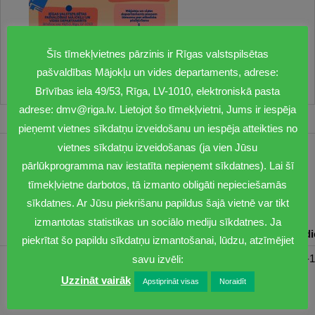
Šīs tīmekļvietnes pārzinis ir Rīgas valstspilsētas
pašvaldības Mājokļu un vides departaments, adrese:
Brīvības iela 49/53, Rīga, LV-1010, elektroniskā pasta
adrese: dmv@riga.lv. Lietojot šo tīmekļvietni, Jums ir iespēja
pieņemt vietnes sīkdatņu izveidošanu un iespēja atteikties no
vietnes sīkdatņu izveidošanas (ja vien Jūsu
1201
pārlūkprogramma nav iestatīta nepieņemt sīkdatnes). Lai šī
tīmekļvietne darbotos, tā izmanto obligāti nepieciešamās
dmv@riga.lv
sīkdatnes. Ar Jūsu piekrišanu papildus šajā vietnē var tikt
izmantotas statistikas un sociālo mediju sīkdatnes. Ja
Pirmdiena
Otrdiena
Trešdiena
Ceturtdiena
Piektd
piekrītat šo papildu sīkdatņu izmantošanai, lūdzu, atzīmējiet
08:30-17:00
08:00-17:00
08:00-17:00
08:00-17:00
08:00-1
savu izvēli:
Uzzināt vairāk
Apstiprināt visas
Noraidīt