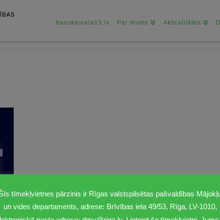
bauskasiela15.lv
Par mums
Aktualitātes
Šīs tīmekļvietnes pārzinis ir Rīgas valstspilsētas pašvaldības Mājokļ
un vides departaments, adrese: Brīvības iela 49/53, Rīga, LV-1010,
lektroniskā pasta adrese: dmv@riga.lv. Lietojot šo tīmekļvietni, Jums 