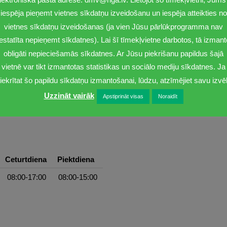
iespēja pieņemt vietnes sīkdatņu izveidošanu un iespēja atteikties no
vietnes sīkdatņu izveidošanas (ja vien Jūsu pārlūkprogramma nav
iestatīta nepieņemt sīkdatnes). Lai šī tīmekļvietne darbotos, tā izmant
obligāti nepieciešamās sīkdatnes. Ar Jūsu piekrišanu papildus šajā
vietnē var tikt izmantotas statistikas un sociālo mediju sīkdatnes. Ja
iekrītat šo papildu sīkdatņu izmantošanai, lūdzu, atzīmējiet savu izvēl
Uzzināt vairāk
Apstiprināt visas
Noraidīt
Ceturtdiena
Piektdiena
08:00-17:00
08:00-15:00