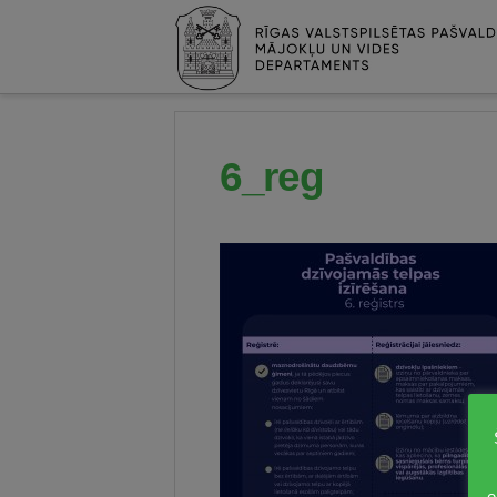
6_reg
e