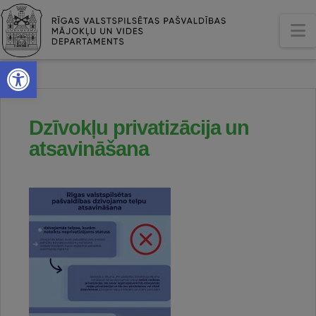
N
Open toolbar
Dzīvokļu privatizācija un
atsavināšana