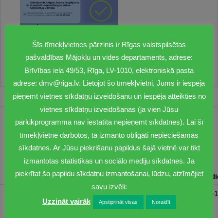
Šīs tīmekļvietnes pārzinis ir Rīgas valstspilsētas
pašvaldības Mājokļu un vides departaments, adrese:
Brīvības iela 49/53, Rīga, LV-1010, elektroniskā pasta
adrese: dmv@riga.lv. Lietojot šo tīmekļvietni, Jums ir iespēja
pieņemt vietnes sīkdatņu izveidošanu un iespēja atteikties no
vietnes sīkdatņu izveidošanas (ja vien Jūsu
pārlūkprogramma nav iestatīta nepieņemt sīkdatnes). Lai šī
1201
tīmekļvietne darbotos, tā izmanto obligāti nepieciešamās
dmv@riga.lv
sīkdatnes. Ar Jūsu piekrišanu papildus šajā vietnē var tikt
izmantotas statistikas un sociālo mediju sīkdatnes. Ja
piekrītat šo papildu sīkdatņu izmantošanai, lūdzu, atzīmējiet
Pirmdiena
Otrdiena
Trešdiena
Ceturtdiena
Piektd
savu izvēli:
08:30-17:00
08:00-17:00
08:00-17:00
08:00-17:00
08:00-1
Uzzināt vairāk
Apstiprināt visas
Noraidīt