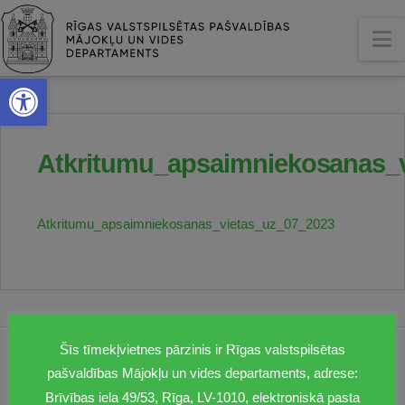
N
Open toolbar
Atkritumu_apsaimniekosanas_
Atkritumu_apsaimniekosanas_vietas_uz_07_2023
Šīs tīmekļvietnes pārzinis ir Rīgas valstspilsētas
1201
pašvaldības Mājokļu un vides departaments, adrese:
dmv@riga.lv
Brīvības iela 49/53, Rīga, LV-1010, elektroniskā pasta