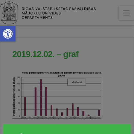
N
Open toolbar
2019.12.02. – graf