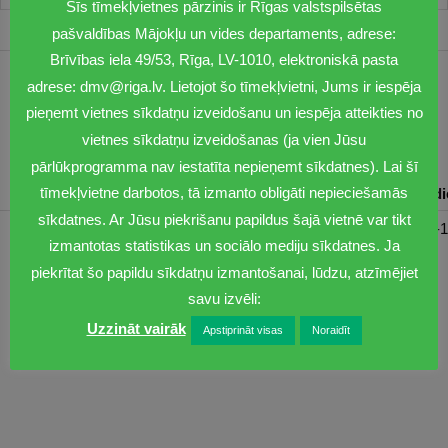
Šīs tīmekļvietnes pārzinis ir Rīgas valstspilsētas
pašvaldības Mājokļu un vides departaments, adrese:
Brīvības iela 49/53, Rīga, LV-1010, elektroniskā pasta
adrese: dmv@riga.lv. Lietojot šo tīmekļvietni, Jums ir iespēja
1201
pieņemt vietnes sīkdatņu izveidošanu un iespēja atteikties no
dmv@riga.lv
vietnes sīkdatņu izveidošanas (ja vien Jūsu
pārlūkprogramma nav iestatīta nepieņemt sīkdatnes). Lai šī
tīmekļvietne darbotos, tā izmanto obligāti nepieciešamās
Pirmdiena
Otrdiena
Trešdiena
Ceturtdiena
Piektd
sīkdatnes. Ar Jūsu piekrišanu papildus šajā vietnē var tikt
08:30-17:00
08:00-17:00
08:00-17:00
08:00-17:00
08:00-1
izmantotas statistikas un sociālo mediju sīkdatnes. Ja
piekrītat šo papildu sīkdatņu izmantošanai, lūdzu, atzīmējiet
savu izvēli:
Uzzināt vairāk
Apstiprināt visas
Noraidīt