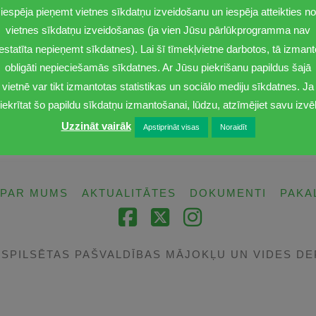
iespēja pieņemt vietnes sīkdatņu izveidošanu un iespēja atteikties no
vietnes sīkdatņu izveidošanas (ja vien Jūsu pārlūkprogramma nav
iestatīta nepieņemt sīkdatnes). Lai šī tīmekļvietne darbotos, tā izmant
obligāti nepieciešamās sīkdatnes. Ar Jūsu piekrišanu papildus šajā
Ceturtdiena
Piektdiena
vietnē var tikt izmantotas statistikas un sociālo mediju sīkdatnes. Ja
08:00-17:00
08:00-15:00
iekrītat šo papildu sīkdatņu izmantošanai, lūdzu, atzīmējiet savu izvēl
Uzzināt vairāk
Apstiprināt visas
Noraidīt
PAR MUMS
AKTUALITĀTES
DOKUMENTI
PAKA
Facebook
X
Instagram
TSPILSĒTAS PAŠVALDĪBAS MĀJOKĻU UN VIDES D