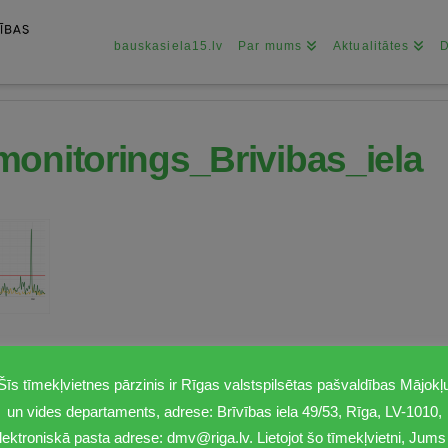
bauskasiela15.lv
Par mums
Aktualitātes
onitorings_Brivibas_iela
Šīs tīmekļvietnes pārzinis ir Rīgas valstspilsētas pašvaldības Mājokļ
un vides departaments, adrese: Brīvības iela 49/53, Rīga, LV-1010,
lektroniskā pasta adrese: dmv@riga.lv. Lietojot šo tīmekļvietni, Jums 