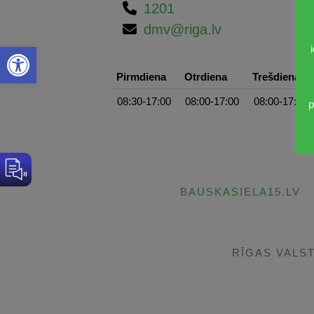
1201
dmv@riga.lv
Open toolbar
Pirmdiena
Otrdiena
Trešdiena
08:30-17:00
08:00-17:00
08:00-17:00
p
BAUSKASIELA15.LV
RĪGAS VALS