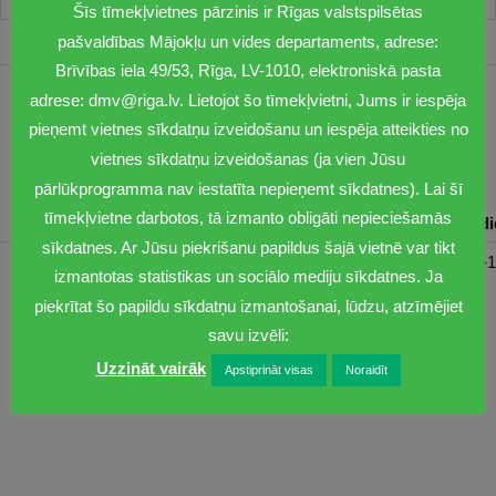
Šīs tīmekļvietnes pārzinis ir Rīgas valstspilsētas
pašvaldības Mājokļu un vides departaments, adrese:
Brīvības iela 49/53, Rīga, LV-1010, elektroniskā pasta
adrese: dmv@riga.lv. Lietojot šo tīmekļvietni, Jums ir iespēja
1201
pieņemt vietnes sīkdatņu izveidošanu un iespēja atteikties no
dmv@riga.lv
vietnes sīkdatņu izveidošanas (ja vien Jūsu
pārlūkprogramma nav iestatīta nepieņemt sīkdatnes). Lai šī
tīmekļvietne darbotos, tā izmanto obligāti nepieciešamās
Pirmdiena
Otrdiena
Trešdiena
Ceturtdiena
Piektd
sīkdatnes. Ar Jūsu piekrišanu papildus šajā vietnē var tikt
08:30-17:00
08:00-17:00
08:00-17:00
08:00-17:00
08:00-1
izmantotas statistikas un sociālo mediju sīkdatnes. Ja
piekrītat šo papildu sīkdatņu izmantošanai, lūdzu, atzīmējiet
savu izvēli:
Uzzināt vairāk
Apstiprināt visas
Noraidīt