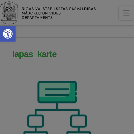
N
Open toolbar
lapas_karte