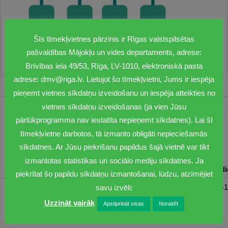
Šīs tīmekļvietnes pārzinis ir Rīgas valstspilsētas
pašvaldības Mājokļu un vides departaments, adrese:
Brīvības iela 49/53, Rīga, LV-1010, elektroniskā pasta
adrese: dmv@riga.lv. Lietojot šo tīmekļvietni, Jums ir iespēja
pieņemt vietnes sīkdatņu izveidošanu un iespēja atteikties no
vietnes sīkdatņu izveidošanas (ja vien Jūsu
1201
pārlūkprogramma nav iestatīta nepieņemt sīkdatnes). Lai šī
tīmekļvietne darbotos, tā izmanto obligāti nepieciešamās
dmv@riga.lv
sīkdatnes. Ar Jūsu piekrišanu papildus šajā vietnē var tikt
izmantotas statistikas un sociālo mediju sīkdatnes. Ja
Pirmdiena
Otrdiena
Trešdiena
Ceturtdiena
Piektd
piekrītat šo papildu sīkdatņu izmantošanai, lūdzu, atzīmējiet
08:30-17:00
08:00-17:00
08:00-17:00
08:00-17:00
08:00-1
savu izvēli:
Uzzināt vairāk
Apstiprināt visas
Noraidīt