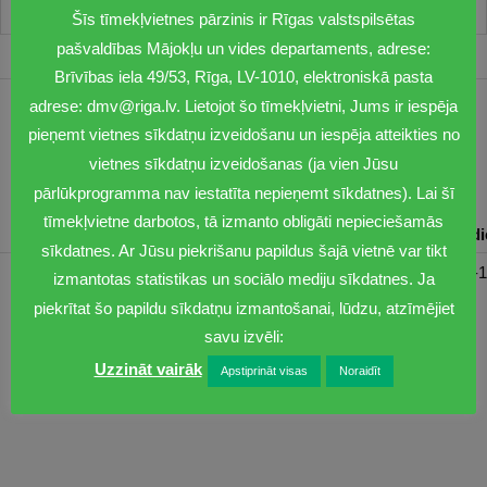
Šīs tīmekļvietnes pārzinis ir Rīgas valstspilsētas
pašvaldības Mājokļu un vides departaments, adrese:
Brīvības iela 49/53, Rīga, LV-1010, elektroniskā pasta
adrese: dmv@riga.lv. Lietojot šo tīmekļvietni, Jums ir iespēja
1201
pieņemt vietnes sīkdatņu izveidošanu un iespēja atteikties no
dmv@riga.lv
vietnes sīkdatņu izveidošanas (ja vien Jūsu
pārlūkprogramma nav iestatīta nepieņemt sīkdatnes). Lai šī
tīmekļvietne darbotos, tā izmanto obligāti nepieciešamās
Pirmdiena
Otrdiena
Trešdiena
Ceturtdiena
Piektd
sīkdatnes. Ar Jūsu piekrišanu papildus šajā vietnē var tikt
08:30-17:00
08:00-17:00
08:00-17:00
08:00-17:00
08:00-1
izmantotas statistikas un sociālo mediju sīkdatnes. Ja
piekrītat šo papildu sīkdatņu izmantošanai, lūdzu, atzīmējiet
savu izvēli:
Uzzināt vairāk
Apstiprināt visas
Noraidīt