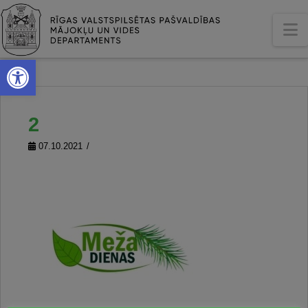
N
Open toolbar
2
07.10.2021