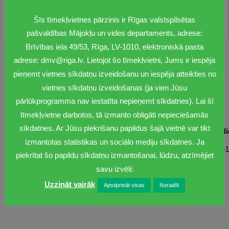
Šīs tīmekļvietnes pārzinis ir Rīgas valstspilsētas
pašvaldības Mājokļu un vides departaments, adrese:
Brīvības iela 49/53, Rīga, LV-1010, elektroniskā pasta
adrese: dmv@riga.lv. Lietojot šo tīmekļvietni, Jums ir iespēja
pieņemt vietnes sīkdatņu izveidošanu un iespēja atteikties no
1201
vietnes sīkdatņu izveidošanas (ja vien Jūsu
dmv@riga.lv
pārlūkprogramma nav iestatīta nepieņemt sīkdatnes). Lai šī
tīmekļvietne darbotos, tā izmanto obligāti nepieciešamās
sīkdatnes. Ar Jūsu piekrišanu papildus šajā vietnē var tikt
Pirmdiena
Otrdiena
Trešdiena
Ceturtdiena
Piektd
izmantotas statistikas un sociālo mediju sīkdatnes. Ja
08:30-17:00
08:00-17:00
08:00-17:00
08:00-17:00
08:00-1
piekrītat šo papildu sīkdatņu izmantošanai, lūdzu, atzīmējiet
savu izvēli:
Uzzināt vairāk
Apstiprināt visas
Noraidīt