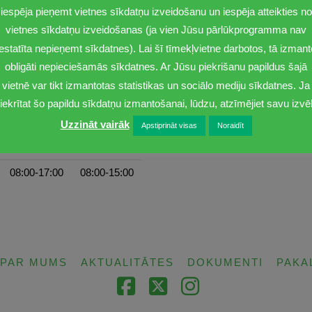
iespēja pieņemt vietnes sīkdatņu izveidošanu un iespēja atteikties no
vietnes sīkdatņu izveidošanas (ja vien Jūsu pārlūkprogramma nav
iestatīta nepieņemt sīkdatnes). Lai šī tīmekļvietne darbotos, tā izmant
obligāti nepieciešamās sīkdatnes. Ar Jūsu piekrišanu papildus šajā
vietnē var tikt izmantotas statistikas un sociālo mediju sīkdatnes. Ja
iekrītat šo papildu sīkdatņu izmantošanai, lūdzu, atzīmējiet savu izvēl
Uzzināt vairāk
Apstiprināt visas
Noraidīt
Ceturtdiena
Piektdiena
08:00-17:00
08:00-15:00
PAR MUMS
AKTUALITĀTES
DOKUMENTI
PAKA
Facebook
X
Instagram