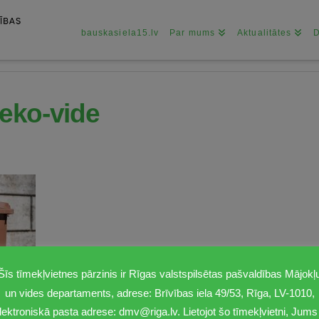
bauskasiela15.lv
Par mums
Aktualitātes
-eko-vide
Šīs tīmekļvietnes pārzinis ir Rīgas valstspilsētas pašvaldības Mājokļ
un vides departaments, adrese: Brīvības iela 49/53, Rīga, LV-1010,
lektroniskā pasta adrese: dmv@riga.lv. Lietojot šo tīmekļvietni, Jums 