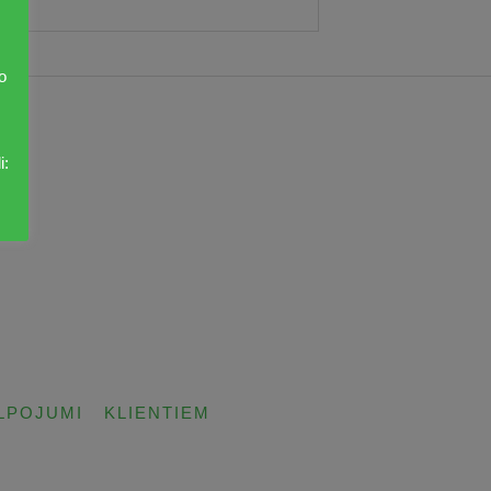
o
i:
LPOJUMI
KLIENTIEM