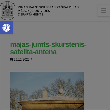
N
Open toolbar
majas-jumts-skurstenis-
satelita-antena
29.12.2023