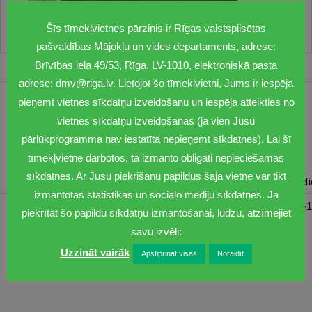
Šīs tīmekļvietnes pārzinis ir Rīgas valstspilsētas
pašvaldības Mājokļu un vides departaments, adrese:
Brīvības iela 49/53, Rīga, LV-1010, elektroniskā pasta
adrese: dmv@riga.lv. Lietojot šo tīmekļvietni, Jums ir iespēja
pieņemt vietnes sīkdatņu izveidošanu un iespēja atteikties no
1201
vietnes sīkdatņu izveidošanas (ja vien Jūsu
dmv@riga.lv
pārlūkprogramma nav iestatīta nepieņemt sīkdatnes). Lai šī
tīmekļvietne darbotos, tā izmanto obligāti nepieciešamās
sīkdatnes. Ar Jūsu piekrišanu papildus šajā vietnē var tikt
Pirmdiena
Otrdiena
Trešdiena
Ceturtdiena
Piektd
izmantotas statistikas un sociālo mediju sīkdatnes. Ja
08:30-17:00
08:00-17:00
08:00-17:00
08:00-17:00
08:00-1
piekrītat šo papildu sīkdatņu izmantošanai, lūdzu, atzīmējiet
savu izvēli:
Uzzināt vairāk
Apstiprināt visas
Noraidīt