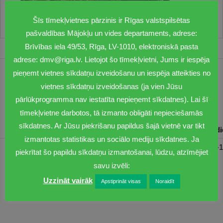
Šīs tīmekļvietnes pārzinis ir Rīgas valstspilsētas
pašvaldības Mājokļu un vides departaments, adrese:
Brīvības iela 49/53, Rīga, LV-1010, elektroniskā pasta
adrese: dmv@riga.lv. Lietojot šo tīmekļvietni, Jums ir iespēja
pieņemt vietnes sīkdatņu izveidošanu un iespēja atteikties no
1201
vietnes sīkdatņu izveidošanas (ja vien Jūsu
dmv@riga.lv
pārlūkprogramma nav iestatīta nepieņemt sīkdatnes). Lai šī
tīmekļvietne darbotos, tā izmanto obligāti nepieciešamās
sīkdatnes. Ar Jūsu piekrišanu papildus šajā vietnē var tikt
Pirmdiena
Otrdiena
Trešdiena
Ceturtdiena
Piektd
izmantotas statistikas un sociālo mediju sīkdatnes. Ja
08:30-17:00
08:00-17:00
08:00-17:00
08:00-17:00
08:00-1
piekrītat šo papildu sīkdatņu izmantošanai, lūdzu, atzīmējiet
savu izvēli:
Uzzināt vairāk
Apstiprināt visas
Noraidīt