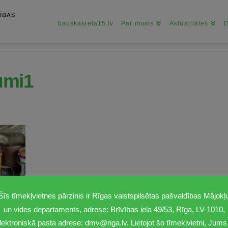
bauskasiela15.lv
Par mums
Aktualitātes
umi1
Šīs tīmekļvietnes pārzinis ir Rīgas valstspilsētas pašvaldības Mājokļ
un vides departaments, adrese: Brīvības iela 49/53, Rīga, LV-1010,
lektroniskā pasta adrese: dmv@riga.lv. Lietojot šo tīmekļvietni, Jums 