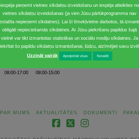
iespēja pieņemt vietnes sīkdatņu izveidošanu un iespēja atteikties no
vietnes sīkdatņu izveidošanas (ja vien Jūsu pārlūkprogramma nav
iestatīta nepieņemt sīkdatnes). Lai šī tīmekļvietne darbotos, tā izmant
obligāti nepieciešamās sīkdatnes. Ar Jūsu piekrišanu papildus šajā
vietnē var tikt izmantotas statistikas un sociālo mediju sīkdatnes. Ja
iekrītat šo papildu sīkdatņu izmantošanai, lūdzu, atzīmējiet savu izvēl
Uzzināt vairāk
Apstiprināt visas
Noraidīt
Ceturtdiena
Piektdiena
08:00-17:00
08:00-15:00
PAR MUMS
AKTUALITĀTES
DOKUMENTI
PAKA
Facebook
X
Instagram