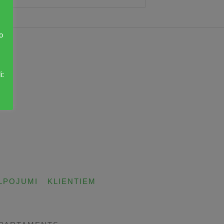
o
i:
LPOJUMI
KLIENTIEM