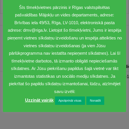
Šīs tīmekļvietnes pārzinis ir Rīgas valstspilsētas
pašvaldības Mājokļu un vides departaments, adrese:
Brīvības iela 49/53, Rīga, LV-1010, elektroniskā pasta
adrese: dmv@riga.lv. Lietojot šo tīmekļvietni, Jums ir iespēja
1201
pieņemt vietnes sīkdatņu izveidošanu un iespēja atteikties no
vietnes sīkdatņu izveidošanas (ja vien Jūsu
dmv@riga.lv
pārlūkprogramma nav iestatīta nepieņemt sīkdatnes). Lai šī
tīmekļvietne darbotos, tā izmanto obligāti nepieciešamās
Pirmdiena
Otrdiena
Trešdiena
Ceturtdiena
Piektd
sīkdatnes. Ar Jūsu piekrišanu papildus šajā vietnē var tikt
izmantotas statistikas un sociālo mediju sīkdatnes. Ja
08:30-17:00
08:00-17:00
08:00-17:00
08:00-17:00
08:00-1
piekrītat šo papildu sīkdatņu izmantošanai, lūdzu, atzīmējiet
savu izvēli:
Uzzināt vairāk
Apstiprināt visas
Noraidīt