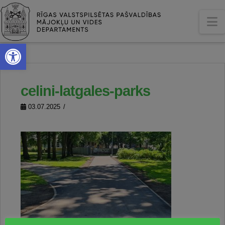
N
Open toolbar
celini-latgales-parks
03.07.2025