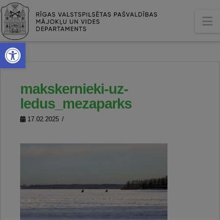
N
Open toolbar
makskernieki-uz-
ledus_mezaparks
17.02.2025