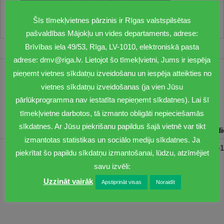
Šīs tīmekļvietnes pārzinis ir Rīgas valstspilsētas
pašvaldības Mājokļu un vides departaments, adrese:
Brīvības iela 49/53, Rīga, LV-1010, elektroniskā pasta
adrese: dmv@riga.lv. Lietojot šo tīmekļvietni, Jums ir iespēja
pieņemt vietnes sīkdatņu izveidošanu un iespēja atteikties no
1201
vietnes sīkdatņu izveidošanas (ja vien Jūsu
dmv@riga.lv
pārlūkprogramma nav iestatīta nepieņemt sīkdatnes). Lai šī
tīmekļvietne darbotos, tā izmanto obligāti nepieciešamās
sīkdatnes. Ar Jūsu piekrišanu papildus šajā vietnē var tikt
Pirmdiena
Otrdiena
Trešdiena
Ceturtdiena
Piektd
izmantotas statistikas un sociālo mediju sīkdatnes. Ja
08:30-17:00
08:00-17:00
08:00-17:00
08:00-17:00
08:00-1
piekrītat šo papildu sīkdatņu izmantošanai, lūdzu, atzīmējiet
savu izvēli:
Uzzināt vairāk
Apstiprināt visas
Noraidīt