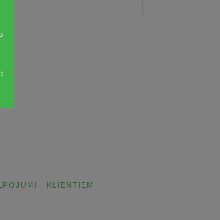
o
i:
LPOJUMI
KLIENTIEM