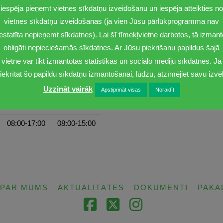
iespēja pieņemt vietnes sīkdatņu izveidošanu un iespēja atteikties no
vietnes sīkdatņu izveidošanas (ja vien Jūsu pārlūkprogramma nav
iestatīta nepieņemt sīkdatnes). Lai šī tīmekļvietne darbotos, tā izmant
obligāti nepieciešamās sīkdatnes. Ar Jūsu piekrišanu papildus šajā
vietnē var tikt izmantotas statistikas un sociālo mediju sīkdatnes. Ja
iekrītat šo papildu sīkdatņu izmantošanai, lūdzu, atzīmējiet savu izvēl
Uzzināt vairāk
Apstiprināt visas
Noraidīt
Ceturtdiena
Piektdiena
08:00-17:00
08:00-15:00
PAR MUMS
AKTUALITĀTES
DOKUMENTI
PAKA
Facebook
X
Instagram