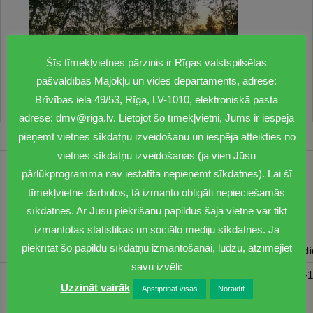
Šīs tīmekļvietnes pārzinis ir Rīgas valstspilsētas
pašvaldības Mājokļu un vides departaments, adrese:
Brīvības iela 49/53, Rīga, LV-1010, elektroniskā pasta
adrese: dmv@riga.lv. Lietojot šo tīmekļvietni, Jums ir iespēja
pieņemt vietnes sīkdatņu izveidošanu un iespēja atteikties no
vietnes sīkdatņu izveidošanas (ja vien Jūsu
pārlūkprogramma nav iestatīta nepieņemt sīkdatnes). Lai šī
1201
tīmekļvietne darbotos, tā izmanto obligāti nepieciešamās
dmv@riga.lv
sīkdatnes. Ar Jūsu piekrišanu papildus šajā vietnē var tikt
izmantotas statistikas un sociālo mediju sīkdatnes. Ja
piekrītat šo papildu sīkdatņu izmantošanai, lūdzu, atzīmējiet
Pirmdiena
Otrdiena
Trešdiena
Ceturtdiena
Piektd
savu izvēli:
08:30-17:00
08:00-17:00
08:00-17:00
08:00-17:00
08:00-1
Uzzināt vairāk
Apstiprināt visas
Noraidīt