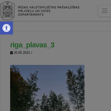
N
Open toolbar
riga_plavas_3
20.05.2023