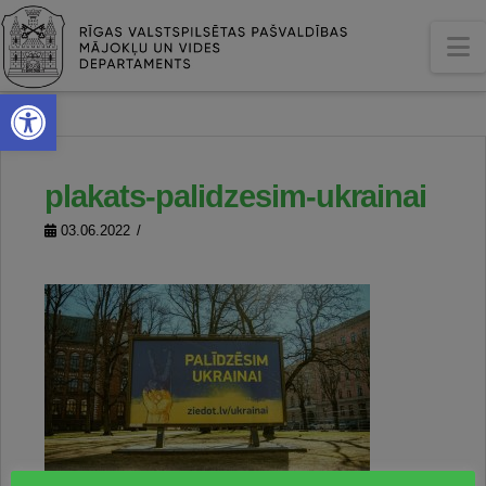
N
Open toolbar
plakats-palidzesim-ukrainai
03.06.2022