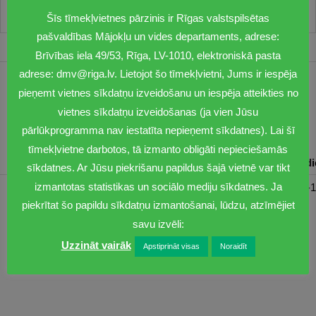
Šīs tīmekļvietnes pārzinis ir Rīgas valstspilsētas
pašvaldības Mājokļu un vides departaments, adrese:
Brīvības iela 49/53, Rīga, LV-1010, elektroniskā pasta
adrese: dmv@riga.lv. Lietojot šo tīmekļvietni, Jums ir iespēja
1201
pieņemt vietnes sīkdatņu izveidošanu un iespēja atteikties no
vietnes sīkdatņu izveidošanas (ja vien Jūsu
dmv@riga.lv
pārlūkprogramma nav iestatīta nepieņemt sīkdatnes). Lai šī
tīmekļvietne darbotos, tā izmanto obligāti nepieciešamās
Pirmdiena
Otrdiena
Trešdiena
Ceturtdiena
Piektd
sīkdatnes. Ar Jūsu piekrišanu papildus šajā vietnē var tikt
izmantotas statistikas un sociālo mediju sīkdatnes. Ja
08:30-17:00
08:00-17:00
08:00-17:00
08:00-17:00
08:00-1
piekrītat šo papildu sīkdatņu izmantošanai, lūdzu, atzīmējiet
savu izvēli:
Uzzināt vairāk
Apstiprināt visas
Noraidīt