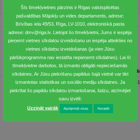
Šīs tīmekļvietnes pārzinis ir Rīgas valstspilsētas
pašvaldības Mājokļu un vides departaments, adrese:
Brīvības iela 49/53, Rīga, LV-1010, elektroniskā pasta
adrese: dmv@riga.lv. Lietojot šo tīmekļvietni, Jums ir iespēja
1201
pieņemt vietnes sīkdatņu izveidošanu un iespēja atteikties no
vietnes sīkdatņu izveidošanas (ja vien Jūsu
dmv@riga.lv
pārlūkprogramma nav iestatīta nepieņemt sīkdatnes). Lai šī
tīmekļvietne darbotos, tā izmanto obligāti nepieciešamās
Pirmdiena
Otrdiena
Trešdiena
Ceturtdiena
Piektd
sīkdatnes. Ar Jūsu piekrišanu papildus šajā vietnē var tikt
08:30-17:00
08:00-17:00
08:00-17:00
08:00-17:00
08:00-1
izmantotas statistikas un sociālo mediju sīkdatnes. Ja
piekrītat šo papildu sīkdatņu izmantošanai, lūdzu, atzīmējiet
savu izvēli:
Uzzināt vairāk
Apstiprināt visas
Noraidīt