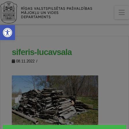
N
Open toolbar
siferis-lucavsala
08.11.2022