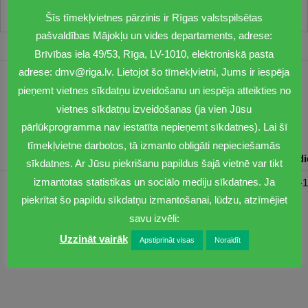
Šīs tīmekļvietnes pārzinis ir Rīgas valstspilsētas
pašvaldības Mājokļu un vides departaments, adrese:
Brīvības iela 49/53, Rīga, LV-1010, elektroniskā pasta
adrese: dmv@riga.lv. Lietojot šo tīmekļvietni, Jums ir iespēja
1201
pieņemt vietnes sīkdatņu izveidošanu un iespēja atteikties no
vietnes sīkdatņu izveidošanas (ja vien Jūsu
dmv@riga.lv
pārlūkprogramma nav iestatīta nepieņemt sīkdatnes). Lai šī
tīmekļvietne darbotos, tā izmanto obligāti nepieciešamās
Pirmdiena
Otrdiena
Trešdiena
Ceturtdiena
Piektd
sīkdatnes. Ar Jūsu piekrišanu papildus šajā vietnē var tikt
izmantotas statistikas un sociālo mediju sīkdatnes. Ja
08:30-17:00
08:00-17:00
08:00-17:00
08:00-17:00
08:00-1
piekrītat šo papildu sīkdatņu izmantošanai, lūdzu, atzīmējiet
savu izvēli:
Uzzināt vairāk
Apstiprināt visas
Noraidīt