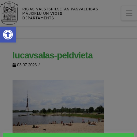
N
Open toolbar
lucavsalas-peldvieta
03.07.2026