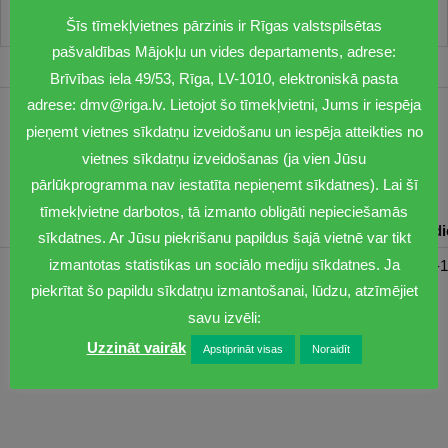
Šīs tīmekļvietnes pārzinis ir Rīgas valstspilsētas
pašvaldības Mājokļu un vides departaments, adrese:
Brīvības iela 49/53, Rīga, LV-1010, elektroniskā pasta
adrese: dmv@riga.lv. Lietojot šo tīmekļvietni, Jums ir iespēja
1201
pieņemt vietnes sīkdatņu izveidošanu un iespēja atteikties no
vietnes sīkdatņu izveidošanas (ja vien Jūsu
dmv@riga.lv
pārlūkprogramma nav iestatīta nepieņemt sīkdatnes). Lai šī
tīmekļvietne darbotos, tā izmanto obligāti nepieciešamās
Pirmdiena
Otrdiena
Trešdiena
Ceturtdiena
Piektd
sīkdatnes. Ar Jūsu piekrišanu papildus šajā vietnē var tikt
izmantotas statistikas un sociālo mediju sīkdatnes. Ja
08:30-17:00
08:00-17:00
08:00-17:00
08:00-17:00
08:00-1
piekrītat šo papildu sīkdatņu izmantošanai, lūdzu, atzīmējiet
savu izvēli:
Uzzināt vairāk
Apstiprināt visas
Noraidīt