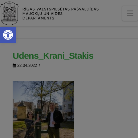
N
Open toolbar
Udens_Krani_Stakis
22.04.2022