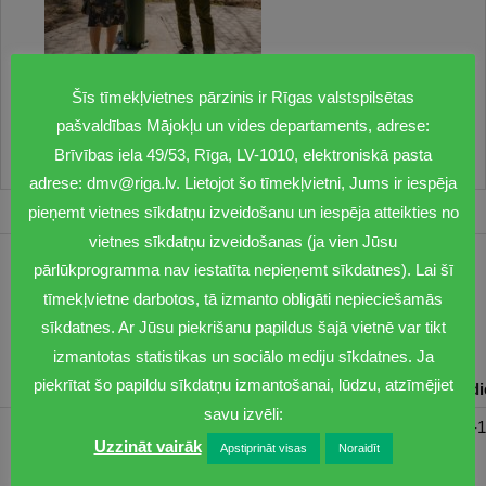
Šīs tīmekļvietnes pārzinis ir Rīgas valstspilsētas
pašvaldības Mājokļu un vides departaments, adrese:
Brīvības iela 49/53, Rīga, LV-1010, elektroniskā pasta
adrese: dmv@riga.lv. Lietojot šo tīmekļvietni, Jums ir iespēja
pieņemt vietnes sīkdatņu izveidošanu un iespēja atteikties no
vietnes sīkdatņu izveidošanas (ja vien Jūsu
pārlūkprogramma nav iestatīta nepieņemt sīkdatnes). Lai šī
1201
tīmekļvietne darbotos, tā izmanto obligāti nepieciešamās
dmv@riga.lv
sīkdatnes. Ar Jūsu piekrišanu papildus šajā vietnē var tikt
izmantotas statistikas un sociālo mediju sīkdatnes. Ja
piekrītat šo papildu sīkdatņu izmantošanai, lūdzu, atzīmējiet
Pirmdiena
Otrdiena
Trešdiena
Ceturtdiena
Piektd
savu izvēli:
08:30-17:00
08:00-17:00
08:00-17:00
08:00-17:00
08:00-1
Uzzināt vairāk
Apstiprināt visas
Noraidīt