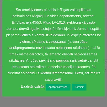
Šīs tīmekļvietnes pārzinis ir Rīgas valstspilsētas
pašvaldības Mājokļu un vides departaments, adrese:
Brīvības iela 49/53, Rīga, LV-1010, elektroniskā pasta
adrese: dmv@riga.lv. Lietojot šo tīmekļvietni, Jums ir iespēja
pieņemt vietnes sīkdatņu izveidošanu un iespēja atteikties no
1201
vietnes sīkdatņu izveidošanas (ja vien Jūsu
dmv@riga.lv
pārlūkprogramma nav iestatīta nepieņemt sīkdatnes). Lai šī
tīmekļvietne darbotos, tā izmanto obligāti nepieciešamās
sīkdatnes. Ar Jūsu piekrišanu papildus šajā vietnē var tikt
Pirmdiena
Otrdiena
Trešdiena
Ceturtdiena
Piektd
izmantotas statistikas un sociālo mediju sīkdatnes. Ja
08:30-17:00
08:00-17:00
08:00-17:00
08:00-17:00
08:00-1
piekrītat šo papildu sīkdatņu izmantošanai, lūdzu, atzīmējiet
savu izvēli:
Uzzināt vairāk
Apstiprināt visas
Noraidīt