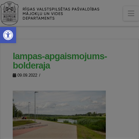
N
Open toolbar
lampas-apgaismojums-
bolderaja
09.09.2022