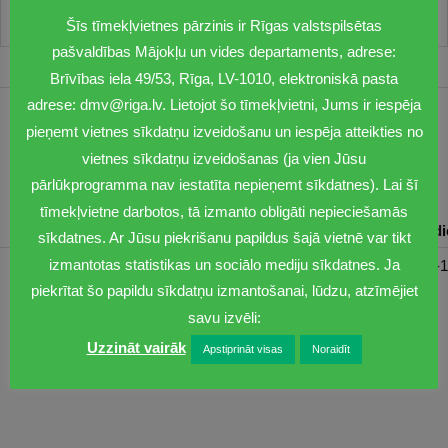
Šīs tīmekļvietnes pārzinis ir Rīgas valstspilsētas
pašvaldības Mājokļu un vides departaments, adrese:
Brīvības iela 49/53, Rīga, LV-1010, elektroniskā pasta
adrese: dmv@riga.lv. Lietojot šo tīmekļvietni, Jums ir iespēja
1201
pieņemt vietnes sīkdatņu izveidošanu un iespēja atteikties no
vietnes sīkdatņu izveidošanas (ja vien Jūsu
dmv@riga.lv
pārlūkprogramma nav iestatīta nepieņemt sīkdatnes). Lai šī
tīmekļvietne darbotos, tā izmanto obligāti nepieciešamās
Pirmdiena
Otrdiena
Trešdiena
Ceturtdiena
Piektd
sīkdatnes. Ar Jūsu piekrišanu papildus šajā vietnē var tikt
izmantotas statistikas un sociālo mediju sīkdatnes. Ja
08:30-17:00
08:00-17:00
08:00-17:00
08:00-17:00
08:00-1
piekrītat šo papildu sīkdatņu izmantošanai, lūdzu, atzīmējiet
savu izvēli:
Uzzināt vairāk
Apstiprināt visas
Noraidīt