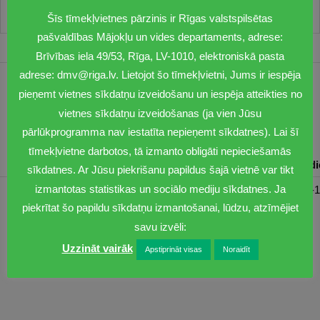
Šīs tīmekļvietnes pārzinis ir Rīgas valstspilsētas
pašvaldības Mājokļu un vides departaments, adrese:
Brīvības iela 49/53, Rīga, LV-1010, elektroniskā pasta
adrese: dmv@riga.lv. Lietojot šo tīmekļvietni, Jums ir iespēja
1201
pieņemt vietnes sīkdatņu izveidošanu un iespēja atteikties no
vietnes sīkdatņu izveidošanas (ja vien Jūsu
dmv@riga.lv
pārlūkprogramma nav iestatīta nepieņemt sīkdatnes). Lai šī
tīmekļvietne darbotos, tā izmanto obligāti nepieciešamās
Pirmdiena
Otrdiena
Trešdiena
Ceturtdiena
Piektd
sīkdatnes. Ar Jūsu piekrišanu papildus šajā vietnē var tikt
izmantotas statistikas un sociālo mediju sīkdatnes. Ja
08:30-17:00
08:00-17:00
08:00-17:00
08:00-17:00
08:00-1
piekrītat šo papildu sīkdatņu izmantošanai, lūdzu, atzīmējiet
savu izvēli:
Uzzināt vairāk
Apstiprināt visas
Noraidīt