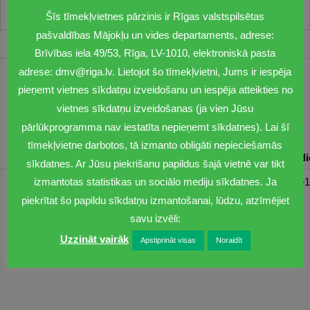
Šīs tīmekļvietnes pārzinis ir Rīgas valstspilsētas
pašvaldības Mājokļu un vides departaments, adrese:
Brīvības iela 49/53, Rīga, LV-1010, elektroniskā pasta
adrese: dmv@riga.lv. Lietojot šo tīmekļvietni, Jums ir iespēja
1201
pieņemt vietnes sīkdatņu izveidošanu un iespēja atteikties no
vietnes sīkdatņu izveidošanas (ja vien Jūsu
dmv@riga.lv
pārlūkprogramma nav iestatīta nepieņemt sīkdatnes). Lai šī
tīmekļvietne darbotos, tā izmanto obligāti nepieciešamās
Pirmdiena
Otrdiena
Trešdiena
Ceturtdiena
Piektd
sīkdatnes. Ar Jūsu piekrišanu papildus šajā vietnē var tikt
08:30-17:00
08:00-17:00
08:00-17:00
08:00-17:00
08:00-1
izmantotas statistikas un sociālo mediju sīkdatnes. Ja
piekrītat šo papildu sīkdatņu izmantošanai, lūdzu, atzīmējiet
savu izvēli:
Uzzināt vairāk
Apstiprināt visas
Noraidīt