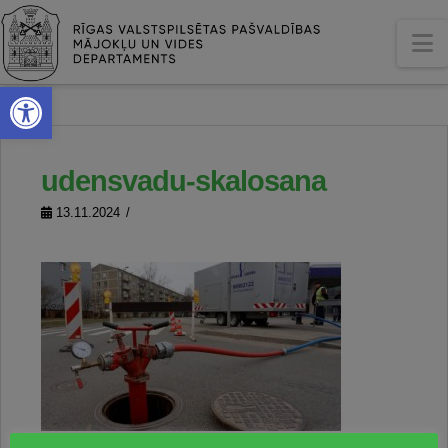
N
Open toolbar
udensvadu-skalosana
13.11.2024