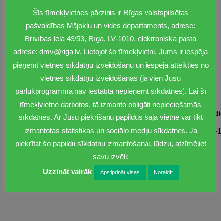
Šīs tīmekļvietnes pārzinis ir Rīgas valstspilsētas
pašvaldības Mājokļu un vides departaments, adrese:
Brīvības iela 49/53, Rīga, LV-1010, elektroniskā pasta
adrese: dmv@riga.lv. Lietojot šo tīmekļvietni, Jums ir iespēja
1201
pieņemt vietnes sīkdatņu izveidošanu un iespēja atteikties no
vietnes sīkdatņu izveidošanas (ja vien Jūsu
dmv@riga.lv
pārlūkprogramma nav iestatīta nepieņemt sīkdatnes). Lai šī
tīmekļvietne darbotos, tā izmanto obligāti nepieciešamās
Pirmdiena
Otrdiena
Trešdiena
Ceturtdiena
Piektd
sīkdatnes. Ar Jūsu piekrišanu papildus šajā vietnē var tikt
izmantotas statistikas un sociālo mediju sīkdatnes. Ja
08:30-17:00
08:00-17:00
08:00-17:00
08:00-17:00
08:00-1
piekrītat šo papildu sīkdatņu izmantošanai, lūdzu, atzīmējiet
savu izvēli:
Uzzināt vairāk
Apstiprināt visas
Noraidīt