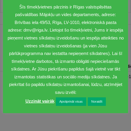
Šīs tīmekļvietnes pārzinis ir Rīgas valstspilsētas
pašvaldības Mājokļu un vides departaments, adrese:
Brīvības iela 49/53, Rīga, LV-1010, elektroniskā pasta
adrese: dmv@riga.lv. Lietojot šo tīmekļvietni, Jums ir iespēja
1201
pieņemt vietnes sīkdatņu izveidošanu un iespēja atteikties no
vietnes sīkdatņu izveidošanas (ja vien Jūsu
dmv@riga.lv
pārlūkprogramma nav iestatīta nepieņemt sīkdatnes). Lai šī
tīmekļvietne darbotos, tā izmanto obligāti nepieciešamās
Pirmdiena
Otrdiena
Trešdiena
Ceturtdiena
Piektd
sīkdatnes. Ar Jūsu piekrišanu papildus šajā vietnē var tikt
08:30-17:00
08:00-17:00
08:00-17:00
08:00-17:00
08:00-1
izmantotas statistikas un sociālo mediju sīkdatnes. Ja
piekrītat šo papildu sīkdatņu izmantošanai, lūdzu, atzīmējiet
savu izvēli:
Uzzināt vairāk
Apstiprināt visas
Noraidīt