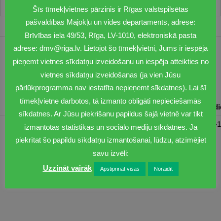
Šīs tīmekļvietnes pārzinis ir Rīgas valstspilsētas
pašvaldības Mājokļu un vides departaments, adrese:
Brīvības iela 49/53, Rīga, LV-1010, elektroniskā pasta
adrese: dmv@riga.lv. Lietojot šo tīmekļvietni, Jums ir iespēja
1201
pieņemt vietnes sīkdatņu izveidošanu un iespēja atteikties no
dmv@riga.lv
vietnes sīkdatņu izveidošanas (ja vien Jūsu
pārlūkprogramma nav iestatīta nepieņemt sīkdatnes). Lai šī
tīmekļvietne darbotos, tā izmanto obligāti nepieciešamās
Pirmdiena
Otrdiena
Trešdiena
Ceturtdiena
Piektd
sīkdatnes. Ar Jūsu piekrišanu papildus šajā vietnē var tikt
08:30-17:00
08:00-17:00
08:00-17:00
08:00-17:00
08:00-1
izmantotas statistikas un sociālo mediju sīkdatnes. Ja
piekrītat šo papildu sīkdatņu izmantošanai, lūdzu, atzīmējiet
savu izvēli:
Uzzināt vairāk
Apstiprināt visas
Noraidīt