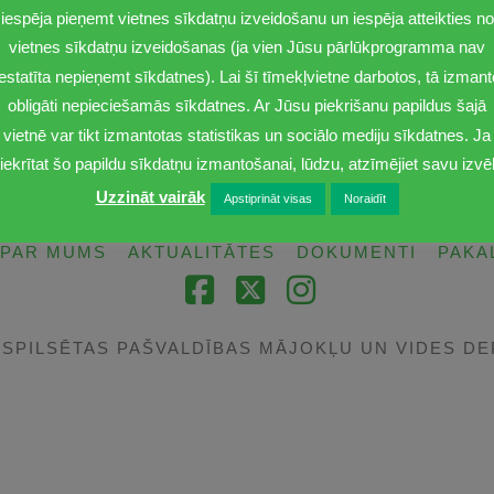
iespēja pieņemt vietnes sīkdatņu izveidošanu un iespēja atteikties no
vietnes sīkdatņu izveidošanas (ja vien Jūsu pārlūkprogramma nav
Ceturtdiena
Piektdiena
iestatīta nepieņemt sīkdatnes). Lai šī tīmekļvietne darbotos, tā izmant
obligāti nepieciešamās sīkdatnes. Ar Jūsu piekrišanu papildus šajā
08:00-17:00
08:00-15:00
vietnē var tikt izmantotas statistikas un sociālo mediju sīkdatnes. Ja
iekrītat šo papildu sīkdatņu izmantošanai, lūdzu, atzīmējiet savu izvēl
Uzzināt vairāk
Apstiprināt visas
Noraidīt
PAR MUMS
AKTUALITĀTES
DOKUMENTI
PAKA
Facebook
X
Instagram
TSPILSĒTAS PAŠVALDĪBAS MĀJOKĻU UN VIDES D