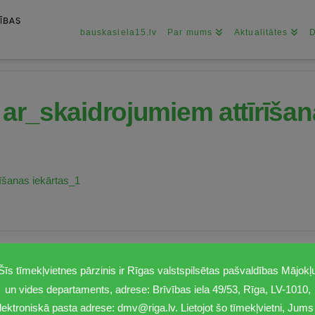
bauskasiela15.lv
Par mums
Aktualitātes
 ar_skaidrojumiem attīrīšan
īšanas iekārtas_1
Šīs tīmekļvietnes pārzinis ir Rīgas valstspilsētas pašvaldības Mājokļ
un vides departaments, adrese: Brīvības iela 49/53, Rīga, LV-1010,
lektroniskā pasta adrese: dmv@riga.lv. Lietojot šo tīmekļvietni, Jums 