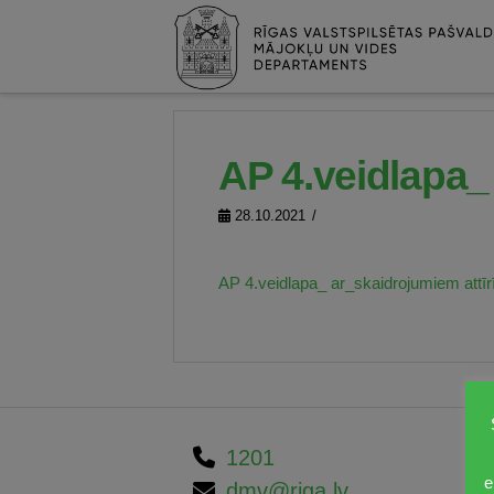
AP 4.veidlapa_
28.10.2021
AP 4.veidlapa_ ar_skaidrojumiem attīr
1201
e
dmv@riga.lv