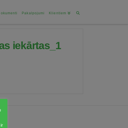
Dokumenti
Pakalpojumi
Klientiem
as iekārtas_1
u
ir