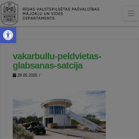
N
Open toolbar
vakarbullu-peldvietas-
glabsanas-satcija
28.05.2026