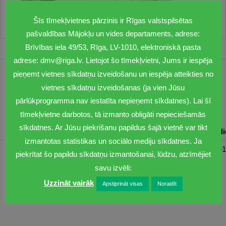
Šīs tīmekļvietnes pārzinis ir Rīgas valstspilsētas
pašvaldības Mājokļu un vides departaments, adrese:
Brīvības iela 49/53, Rīga, LV-1010, elektroniskā pasta
adrese: dmv@riga.lv. Lietojot šo tīmekļvietni, Jums ir iespēja
pieņemt vietnes sīkdatņu izveidošanu un iespēja atteikties no
1201
vietnes sīkdatņu izveidošanas (ja vien Jūsu
dmv@riga.lv
pārlūkprogramma nav iestatīta nepieņemt sīkdatnes). Lai šī
tīmekļvietne darbotos, tā izmanto obligāti nepieciešamās
sīkdatnes. Ar Jūsu piekrišanu papildus šajā vietnē var tikt
Pirmdiena
Otrdiena
Trešdiena
Ceturtdiena
Piektd
izmantotas statistikas un sociālo mediju sīkdatnes. Ja
08:30-17:00
08:00-17:00
08:00-17:00
08:00-17:00
08:00-1
piekrītat šo papildu sīkdatņu izmantošanai, lūdzu, atzīmējiet
savu izvēli:
Uzzināt vairāk
Apstiprināt visas
Noraidīt