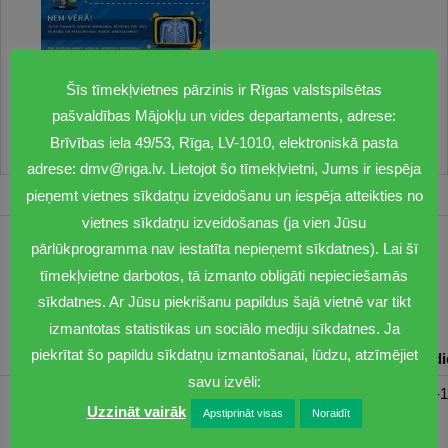
Šīs tīmekļvietnes pārzinis ir Rīgas valstspilsētas
pašvaldības Mājokļu un vides departaments, adrese:
Brīvības iela 49/53, Rīga, LV-1010, elektroniskā pasta
adrese: dmv@riga.lv. Lietojot šo tīmekļvietni, Jums ir iespēja
pieņemt vietnes sīkdatņu izveidošanu un iespēja atteikties no
vietnes sīkdatņu izveidošanas (ja vien Jūsu
pārlūkprogramma nav iestatīta nepieņemt sīkdatnes). Lai šī
1201
tīmekļvietne darbotos, tā izmanto obligāti nepieciešamās
dmv@riga.lv
sīkdatnes. Ar Jūsu piekrišanu papildus šajā vietnē var tikt
izmantotas statistikas un sociālo mediju sīkdatnes. Ja
piekrītat šo papildu sīkdatņu izmantošanai, lūdzu, atzīmējiet
Pirmdiena
Otrdiena
Trešdiena
Ceturtdiena
Piektd
savu izvēli:
08:30-17:00
08:00-17:00
08:00-17:00
08:00-17:00
08:00-1
Uzzināt vairāk
Apstiprināt visas
Noraidīt