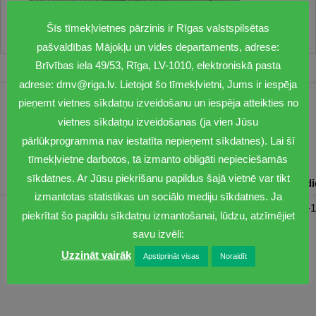
Šīs tīmekļvietnes pārzinis ir Rīgas valstspilsētas
pašvaldības Mājokļu un vides departaments, adrese:
Brīvības iela 49/53, Rīga, LV-1010, elektroniskā pasta
adrese: dmv@riga.lv. Lietojot šo tīmekļvietni, Jums ir iespēja
pieņemt vietnes sīkdatņu izveidošanu un iespēja atteikties no
1201
vietnes sīkdatņu izveidošanas (ja vien Jūsu
dmv@riga.lv
pārlūkprogramma nav iestatīta nepieņemt sīkdatnes). Lai šī
tīmekļvietne darbotos, tā izmanto obligāti nepieciešamās
sīkdatnes. Ar Jūsu piekrišanu papildus šajā vietnē var tikt
Pirmdiena
Otrdiena
Trešdiena
Ceturtdiena
Piektd
izmantotas statistikas un sociālo mediju sīkdatnes. Ja
08:30-17:00
08:00-17:00
08:00-17:00
08:00-17:00
08:00-1
piekrītat šo papildu sīkdatņu izmantošanai, lūdzu, atzīmējiet
savu izvēli:
Uzzināt vairāk
Apstiprināt visas
Noraidīt