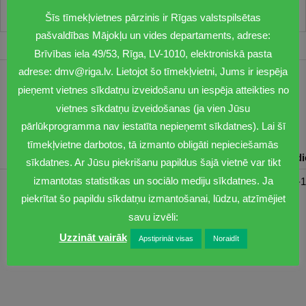
Šīs tīmekļvietnes pārzinis ir Rīgas valstspilsētas
pašvaldības Mājokļu un vides departaments, adrese:
Brīvības iela 49/53, Rīga, LV-1010, elektroniskā pasta
adrese: dmv@riga.lv. Lietojot šo tīmekļvietni, Jums ir iespēja
1201
pieņemt vietnes sīkdatņu izveidošanu un iespēja atteikties no
vietnes sīkdatņu izveidošanas (ja vien Jūsu
dmv@riga.lv
pārlūkprogramma nav iestatīta nepieņemt sīkdatnes). Lai šī
tīmekļvietne darbotos, tā izmanto obligāti nepieciešamās
Pirmdiena
Otrdiena
Trešdiena
Ceturtdiena
Piektd
sīkdatnes. Ar Jūsu piekrišanu papildus šajā vietnē var tikt
izmantotas statistikas un sociālo mediju sīkdatnes. Ja
08:30-17:00
08:00-17:00
08:00-17:00
08:00-17:00
08:00-1
piekrītat šo papildu sīkdatņu izmantošanai, lūdzu, atzīmējiet
savu izvēli:
Uzzināt vairāk
Apstiprināt visas
Noraidīt