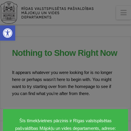
N
Open toolbar
Nothing to Show Right Now
It appears whatever you were looking for is no longer
here or perhaps wasn't here to begin with. You might
want to try starting over from the homepage to see if
you can find what you're after from there.
Šīs tīmekļvietnes pārzinis ir Rīgas valstspilsētas
pašvaldības Mājokļu un vides departaments, adrese: