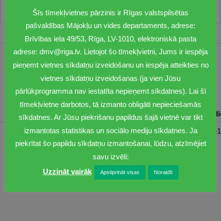
Šīs tīmekļvietnes pārzinis ir Rīgas valstspilsētas
pašvaldības Mājokļu un vides departaments, adrese:
Brīvības iela 49/53, Rīga, LV-1010, elektroniskā pasta
adrese: dmv@riga.lv. Lietojot šo tīmekļvietni, Jums ir iespēja
1201
pieņemt vietnes sīkdatņu izveidošanu un iespēja atteikties no
vietnes sīkdatņu izveidošanas (ja vien Jūsu
dmv@riga.lv
pārlūkprogramma nav iestatīta nepieņemt sīkdatnes). Lai šī
tīmekļvietne darbotos, tā izmanto obligāti nepieciešamās
Pirmdiena
Otrdiena
Trešdiena
Ceturtdiena
Piektd
sīkdatnes. Ar Jūsu piekrišanu papildus šajā vietnē var tikt
izmantotas statistikas un sociālo mediju sīkdatnes. Ja
08:30-17:00
08:00-17:00
08:00-17:00
08:00-17:00
08:00-1
piekrītat šo papildu sīkdatņu izmantošanai, lūdzu, atzīmējiet
savu izvēli:
Uzzināt vairāk
Apstiprināt visas
Noraidīt