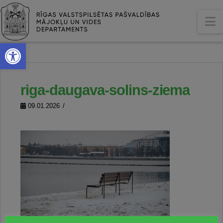
N
Open toolbar
riga-daugava-solins-ziema
09.01.2026