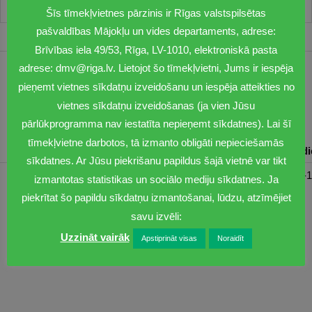
Šīs tīmekļvietnes pārzinis ir Rīgas valstspilsētas
pašvaldības Mājokļu un vides departaments, adrese:
Brīvības iela 49/53, Rīga, LV-1010, elektroniskā pasta
adrese: dmv@riga.lv. Lietojot šo tīmekļvietni, Jums ir iespēja
1201
pieņemt vietnes sīkdatņu izveidošanu un iespēja atteikties no
dmv@riga.lv
vietnes sīkdatņu izveidošanas (ja vien Jūsu
pārlūkprogramma nav iestatīta nepieņemt sīkdatnes). Lai šī
tīmekļvietne darbotos, tā izmanto obligāti nepieciešamās
Pirmdiena
Otrdiena
Trešdiena
Ceturtdiena
Piektd
sīkdatnes. Ar Jūsu piekrišanu papildus šajā vietnē var tikt
08:30-17:00
08:00-17:00
08:00-17:00
08:00-17:00
08:00-1
izmantotas statistikas un sociālo mediju sīkdatnes. Ja
piekrītat šo papildu sīkdatņu izmantošanai, lūdzu, atzīmējiet
savu izvēli:
Uzzināt vairāk
Apstiprināt visas
Noraidīt