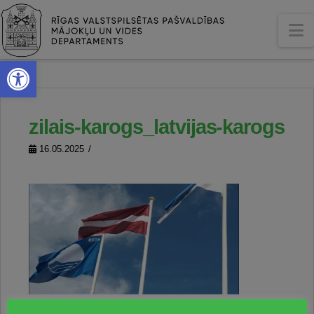
N
Open toolbar
zilais-karogs_latvijas-karogs
16.05.2025