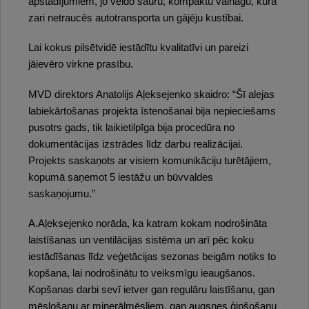
apstādījumiem, jo veido šauru, kompaktu vainagu, kura
zari netraucēs autotransporta un gājēju kustībai.
Lai kokus pilsētvidē iestādītu kvalitatīvi un pareizi
jāievēro virkne prasību.
MVD direktors Anatolijs Aļeksejenko skaidro: “Šī alejas
labiekārtošanas projekta īstenošanai bija nepieciešams
pusotrs gads, tik laikietilpīga bija procedūra no
dokumentācijas izstrādes līdz darbu realizācijai.
Projekts saskaņots ar visiem komunikāciju turētājiem,
kopumā saņemot 5 iestāžu un būvvaldes
saskaņojumu.”
A.Aļeksejenko norāda, ka katram kokam nodrošināta
laistīšanas un ventilācijas sistēma un arī pēc koku
iestādīšanas līdz veģetācijas sezonas beigām notiks to
kopšana, lai nodrošinātu to veiksmīgu ieaugšanos.
Kopšanas darbi sevī ietver gan regulāru laistīšanu, gan
mēslošanu ar minerālmēsliem, gan augsnes ģipšošanu