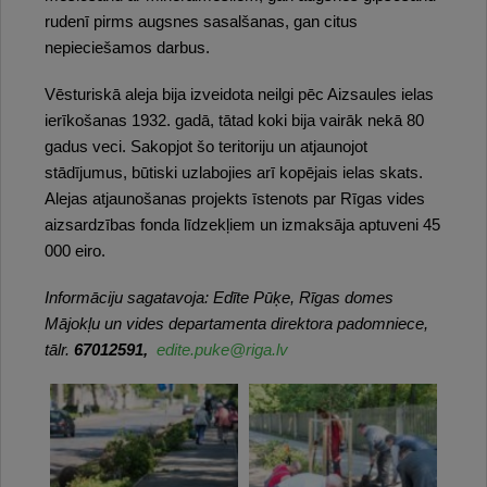
rudenī pirms augsnes sasalšanas, gan citus
nepieciešamos darbus.
Vēsturiskā aleja bija izveidota neilgi pēc Aizsaules ielas
ierīkošanas 1932. gadā, tātad koki bija vairāk nekā 80
gadus veci. Sakopjot šo teritoriju un atjaunojot
stādījumus, būtiski uzlabojies arī kopējais ielas skats.
Alejas atjaunošanas projekts īstenots par Rīgas vides
aizsardzības fonda līdzekļiem un izmaksāja aptuveni 45
000 eiro.
Informāciju sagatavoja: Edīte Pūķe, Rīgas domes
Mājokļu un vides departamenta direktora padomniece,
tālr.
67012591,
edite.puke@riga.lv