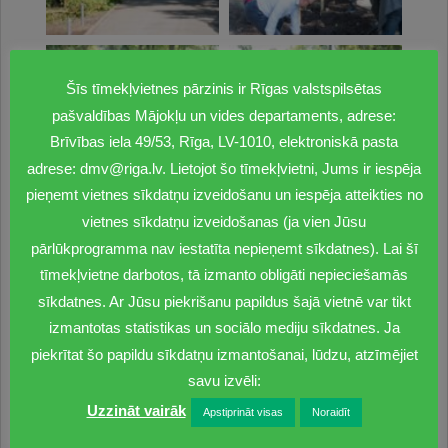
Šīs tīmekļvietnes pārzinis ir Rīgas valstspilsētas
pašvaldības Mājokļu un vides departaments, adrese:
Brīvības iela 49/53, Rīga, LV-1010, elektroniskā pasta
adrese: dmv@riga.lv. Lietojot šo tīmekļvietni, Jums ir iespēja
pieņemt vietnes sīkdatņu izveidošanu un iespēja atteikties no
vietnes sīkdatņu izveidošanas (ja vien Jūsu
pārlūkprogramma nav iestatīta nepieņemt sīkdatnes). Lai šī
tīmekļvietne darbotos, tā izmanto obligāti nepieciešamās
sīkdatnes. Ar Jūsu piekrišanu papildus šajā vietnē var tikt
izmantotas statistikas un sociālo mediju sīkdatnes. Ja
piekrītat šo papildu sīkdatņu izmantošanai, lūdzu, atzīmējiet
savu izvēli:
Uzzināt vairāk
Apstiprināt visas
Noraidīt