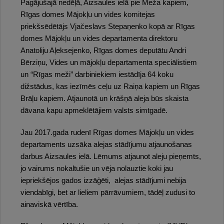
Pagājušajā nedēļā, Aizsaules ielā pie Meža kapiem,
Rīgas domes Mājokļu un vides komitejas
priekšsēdētājs Vjačeslavs Stepaņenko kopā ar Rīgas
domes Mājokļu un vides departamenta direktoru
Anatoliju Aļeksejenko, Rīgas domes deputātu Andri
Bērziņu, Vides un mājokļu departamenta speciālistiem
un “Rīgas meži” darbiniekiem iestādīja 64 koku
dižstādus, kas iezīmēs ceļu uz Raiņa kapiem un Rīgas
Brāļu kapiem. Atjaunotā un krāšņā aleja būs skaista
dāvana kapu apmeklētājiem valsts simtgadē.
Jau 2017.gada rudenī Rīgas domes Mājokļu un vides
departaments uzsāka alejas stādījumu atjaunošanas
darbus Aizsaules ielā. Lēmums atjaunot aleju pieņemts,
jo vairums nokaltušie un vēja nolauztie koki jau
iepriekšējos gados izzāģēti, alejas stādījumi nebija
viendabīgi, bet ar lieliem pārrāvumiem, tādēļ zudusi to
ainaviskā vērtība.