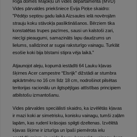
Rīga domes Mājokļu un vides departamenta (MVD)
Vides pārvaldes priekšniece Evija Piņķe skaidro:
”Pēdējo septiņu gadu laikā Aizsaules ielā novērojām
strauju koku stāvokļa pasliktināšanos. Bērziem tika
konstatētas trupes pazīmes, sausi un kalstoši zari,
niecīgi pieaugumi, samazināts lapu daudzums un
lielums, salīdzinot ar sugai raksturīgo vainagu. Turklāt
esošie koki bija bīstami stipra vēja laikā.”
Atjaunojot aleju, kopumā iestādīti 64 Lauku kļavas
šķirnes Acer campestre “Elsrijk” dižstādi ar stumbra
apkārtmēru no 16 cm līdz 18 cm, nodrošinot pilsētas
teritorijas racionālu un ilgtspējīgas attīstības principiem
atbilstošu izmantošanu.
Vides pārvaldes speciālisti skaidro, ka izvēlētās kļavas
ir mazi koki ar simetrisku, konisku vainagu, tumši zaļām
lapām, kas rudenī krāsojas spilgti dzeltenas. Izvēlētā
kļavas šķirne ir izturīga un īpaši piemērota ielu