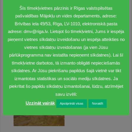
Šīs tīmekļvietnes pārzinis ir Rīgas valstspilsētas
pašvaldības Mājokļu un vides departaments, adrese:
Brīvības iela 49/53, Rīga, LV-1010, elektroniskā pasta
adrese: dmv@riga.lv. Lietojot šo tīmekļvietni, Jums ir iespēja
pieņemt vietnes sīkdatņu izveidošanu un iespēja atteikties no
vietnes sīkdatņu izveidošanas (ja vien Jūsu
pārlūkprogramma nav iestatīta nepieņemt sīkdatnes). Lai šī
tīmekļvietne darbotos, tā izmanto obligāti nepieciešamās
sīkdatnes. Ar Jūsu piekrišanu papildus šajā vietnē var tikt
izmantotas statistikas un sociālo mediju sīkdatnes. Ja
piekrītat šo papildu sīkdatņu izmantošanai, lūdzu, atzīmējiet
savu izvēli:
Uzzināt vairāk
Apstiprināt visas
Noraidīt