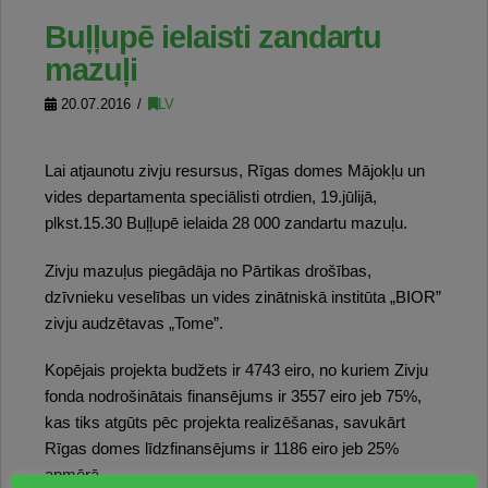
Buļļupē ielaisti zandartu
mazuļi
20.07.2016
LV
Lai atjaunotu zivju resursus, Rīgas domes Mājokļu un
vides departamenta speciālisti otrdien, 19.jūlijā,
plkst.15.30 Buļļupē ielaida 28 000 zandartu mazuļu.
Zivju mazuļus piegādāja no Pārtikas drošības,
dzīvnieku veselības un vides zinātniskā institūta „BIOR”
zivju audzētavas „Tome”.
Kopējais projekta budžets ir 4743 eiro, no kuriem Zivju
fonda nodrošinātais finansējums ir 3557 eiro jeb 75%,
kas tiks atgūts pēc projekta realizēšanas, savukārt
Rīgas domes līdzfinansējums ir 1186 eiro jeb 25%
apmērā.