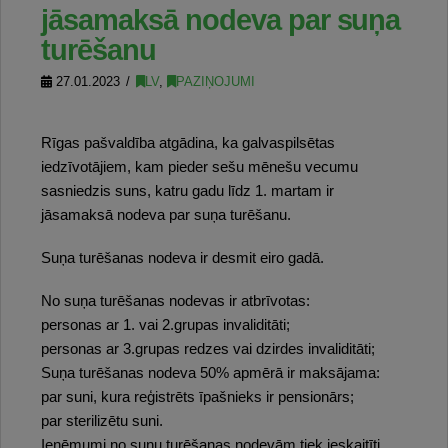
jāsamaksā nodeva par suņa
turēšanu
27.01.2023
LV
,
PAZIŅOJUMI
Rīgas pašvaldība atgādina, ka galvaspilsētas
iedzīvotājiem, kam pieder sešu mēnešu vecumu
sasniedzis suns, katru gadu līdz 1. martam ir
jāsamaksā nodeva par suņa turēšanu.
Suņa turēšanas nodeva ir desmit eiro gadā.
No suņa turēšanas nodevas ir atbrīvotas:
personas ar 1. vai 2.grupas invaliditāti;
personas ar 3.grupas redzes vai dzirdes invaliditāti;
Suņa turēšanas nodeva 50% apmērā ir maksājama:
par suni, kura reģistrēts īpašnieks ir pensionārs;
par sterilizētu suni.
Ieņēmumi no suņu turēšanas nodevām tiek ieskaitīti