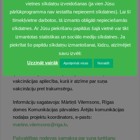
suņa turēšanas nodevas nomaksai.
vietnes sīkdatņu izveidošanas (ja vien Jūsu
Informāciju par veterinārajām klīnikām, kurās var
pārlūkprogramma nav iestatīta nepieņemt sīkdatnes). Lai šī
saņemt suņa turēšanas nodevas žetonu, persona var
tīmekļvietne darbotos, tā izmanto obligāti nepieciešamās
atrast
Rīgas domes Mājokļu un vides departamenta
sīkdatnes. Ar Jūsu piekrišanu papildus šajā vietnē var tikt
mājas lapā
.
izmantotas statistikas un sociālo mediju sīkdatnes. Ja
Suņa īpašniekam jāuzrāda kvīts par suņa turēšanas
piekrītat šo papildu sīkdatņu izmantošanai, lūdzu, atzīmējiet
nodevas samaksu vai dokuments, kas apliecina, ka
savu izvēli:
persona ir ar 1. vai 2. grupas invaliditāti, ka persona ir ar
Uzzināt vairāk
Apstiprināt visas
Noraidīt
3. grupas redzes vai dzirdes invaliditāti. Suņa
īpašniekam jāuzrāda suņa lolojumdzīvnieka pase un/vai
vakcinācijas apliecība, kurā ir atzīme par suņa
vakcināciju pret trakumsērgu.
Informāciju sagatavoja: Mārtiņš Vilemsons, Rīgas
domes Komunikācijas pārvaldes Ārējās komunikācijas
nodaļas projektu koordinators, e-pasts:
martins.vilemsons@riga.lv
.
Pašvaldības nodevas samaksa par suņa turēšanu