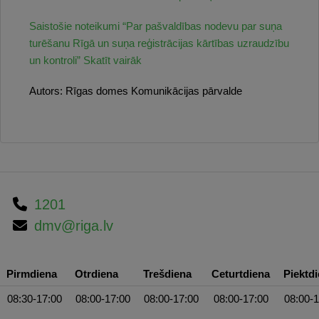
Saistošie noteikumi “Par pašvaldības nodevu par suņa
turēšanu Rīgā un suņa reģistrācijas kārtības uzraudzību
un kontroli”
Skatīt vairāk
Autors: Rīgas domes Komunikācijas pārvalde
1201
dmv@riga.lv
Pirmdiena
Otrdiena
Trešdiena
Ceturtdiena
Piektd
08:30-17:00
08:00-17:00
08:00-17:00
08:00-17:00
08:00-1