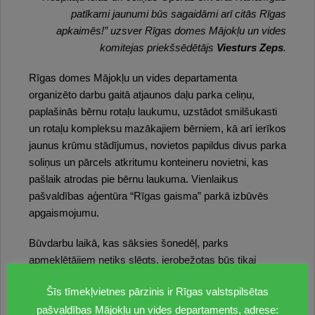
patīkami jaunumi būs sagaidāmi arī citās Rīgas
apkaimēs!” uzsver Rīgas domes Mājokļu un vides
komitejas priekšsēdētājs
Viesturs Zeps
.
Rīgas domes Mājokļu un vides departamenta
organizēto darbu gaitā atjaunos daļu parka celiņu,
paplašinās bērnu rotaļu laukumu, uzstādot smilšukasti
un rotaļu kompleksu mazākajiem bērniem, kā arī ierīkos
jaunus krūmu stādījumus, novietos papildus divus parka
soliņus un pārcels atkritumu konteineru novietni, kas
pašlaik atrodas pie bērnu laukuma. Vienlaikus
pašvaldības aģentūra “Rīgas gaisma” parkā izbūvēs
apgaismojumu.
Būvdarbu laikā, kas sāksies šonedēļ, parks
apmeklētājiem netiks slēgts, ierobežotas būs tikai
atsevišķas parka zonas.
Šīs tīmekļvietnes pārzinis ir Rīgas valstspilsētas
Sarkandaugavas parks atrodas paugurainā reljefā starp
pašvaldības Mājokļu un vides departaments, adrese: