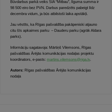
Būvdarbus parkā veiks SIA “Mitbau”, līguma summa ir
98 500 eiro bez PVN. Darbus paredzēts pabeigt līdz
decembra vidum, ja būs atbilstoši laika apstākļi.
Jau vēstīts, ka Rīgas pašvaldība pakāpeniski atjauno
citu šīs apkaimes parku – Dauderu parku (agrāk Aldara
parks).
Informāciju sagatavoja: Mārtiņš Vilemsons, Rīgas
pašvaldības Ārējās komunikācijas nodaļas projektu
koordinators, e-pasts:
martins.vilemsons@riga.lv
.
Autors:
Rīgas pašvaldības Ārējās komunikācijas
nodaļa