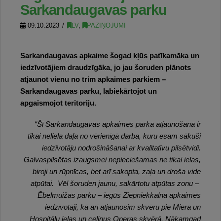
Sarkandaugavas parku
09.10.2023
LV
,
PAZIŅOJUMI
Sarkandaugavas apkaime šogad kļūs patīkamāka un
iedzīvotājiem draudzīgāka, jo jau šoruden plānots
atjaunot vienu no trim apkaimes parkiem –
Sarkandaugavas parku, labiekārtojot un
apgaismojot teritoriju.
“Šī Sarkandaugavas apkaimes parka atjaunošana ir
tikai neliela daļa no vērienīgā darba, kuru esam sākuši
iedzīvotāju nodrošināšanai ar kvalitatīvu pilsētvidi.
Galvaspilsētas izaugsmei nepieciešamas ne tikai ielas,
biroji un rūpnīcas, bet arī sakopta, zaļa un droša vide
atpūtai. Vēl šoruden jaunu, sakārtotu atpūtas zonu –
Ēbelmuižas parku – iegūs Ziepniekkalna apkaimes
iedzīvotāji, kā arī atjaunosim skvēru pie Miera un
Hospitāļu ielas un celiņus Operas skvērā. Nākamgad