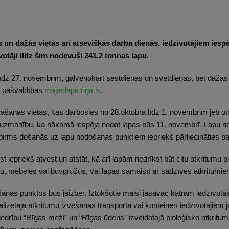
 un dažās vietās arī atsevišķās darba dienās, iedzīvotājiem ie
otāji līdz šim nodevuši 241,2 tonnas lapu.
īdz 27. novembrim, galvenokārt sestdienās un svētdienās, bet dažās 
s pašvaldības
mājaslapā riga.lv
.
šanās vietas, kas darbosies no 28.oktobra līdz 1. novembrim jeb ot
t uzmanību, ka nākamā iespēja nodot lapas būs 11. novembrī. Lapu n
rms došanās uz lapu nodošanas punktiem iepriekš pārliecināties par 
kst iepriekš atvest un atstāt, kā arī lapām nedrīkst būt citu atkritu
ku, mēbeles vai būvgružus, vai lapas samaisīt ar sadzīves atkritumie
anas punktos būs jāizber. Iztukšotie maisi jāsavāc katram iedzīvo
alizētajā atkritumu izvešanas transportā vai konteinerī iedzīvotājiem
iedrību “Rīgas meži” un “Rīgas ūdens” izveidotajā bioloģisko atkritu