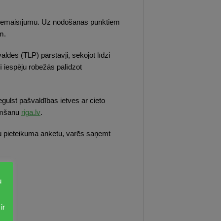
mu piemaisījumu. Uz nodošanas punktiem
m.
ldes (TLP) pārstāvji, sekojot līdzi
rī iespēju robežās palīdzot
gulst pašvaldības ietves ar cieto
ņemšanu
riga.lv
.
ītu pieteikuma anketu, varēs saņemt
u
ir