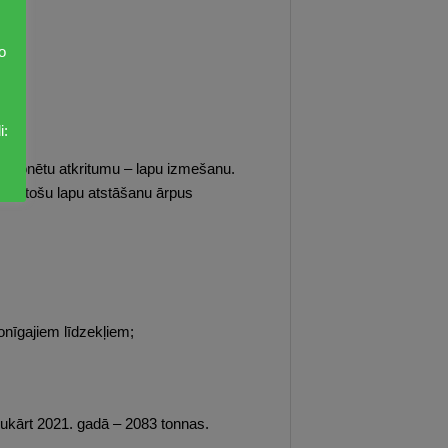
o
i:
nkcionētu atkritumu – lapu izmešanu.
tbilstošu lapu atstāšanu ārpus
onīgajiem līdzekļiem;
vukārt 2021. gadā – 2083 tonnas.