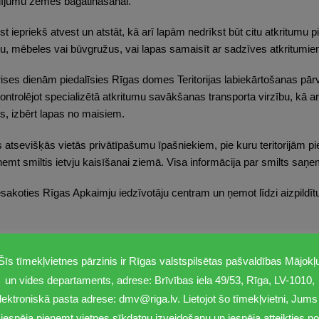
dījumu zemes bagātināšanai.
kst iepriekš atvest un atstāt, kā arī lapām nedrīkst būt citu atkritu
ku, mēbeles vai būvgružus, vai lapas samaisīt ar sadzīves atkritumie
ses dienām piedalīsies Rīgas domes Teritorijas labiekārtošanas pārva
kontrolējot specializētā atkritumu savākšanas transporta virzību, kā a
s, izbērt lapas no maisiem.
tsevišķās vietās privātīpašumu īpašniekiem, pie kuru teritorijām pie
mt smiltis ietvju kaisīšanai ziemā. Visa informācija par smilts sa
iesakoties Rīgas Apkaimju iedzīvotāju centram un ņemot līdzi aizpild
tobrī
Šīs tīmekļvietnes pārzinis ir Rīgas valstspilsētas pašvaldības Mājokļ
– 11.00 pie Siguldas prospekta Nr. 12 (autostāvvieta);
un vides departaments, adrese: Brīvības iela 49/53, Rīga, LV-1010,
20 – 15.20 Rusova un Čiekurkalna 6. šķērslīnijas krustojumā;
lektroniskā pasta adrese: dmv@riga.lv. Lietojot šo tīmekļvietni, Jums 
8.00 pretī Garciema ielai Nr. 10 (autostāvvieta);
iespēja pieņemt vietnes sīkdatņu izveidošanu un iespēja atteikties no