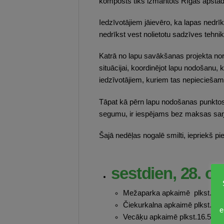
komposts tiks izmantots Rīgas apstā
Iedzīvotājiem jāievēro, ka lapas nedrī
nedrīkst vest nolietotu sadzīves tehni
Katrā no lapu savākšanas projekta nori
situācijai, koordinējot lapu nodošanu, 
iedzīvotājiem, kuriem tas nepieciešam
Tāpat kā pērn lapu nodošanas punktos a
segumu, ir iespējams bez maksas saņe
Šajā nedēļas nogalē smilti, iepriekš p
sestdien, 28. ok
Mežaparka apkaimē plkst. 9.00 
Čiekurkalna apkaimē plkst. 13.
e
Vecāķu apkaimē plkst.16.50 – 1