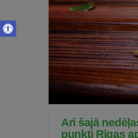
Open toolbar
Arī šajā nedēļ
punkti Rīgas 