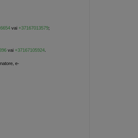
26654
vai
+37167013579
;
896
vai
+37167105924
.
natore, e-