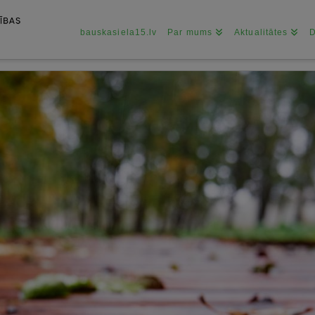
bauskasiela15.lv
Par mums
Aktualitātes