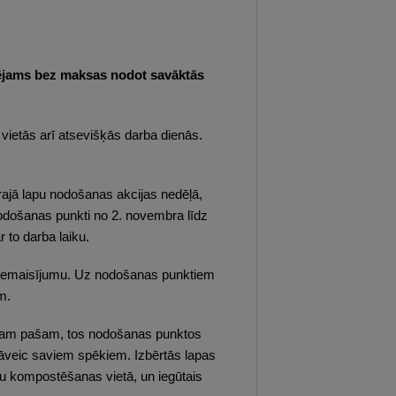
spējams bez maksas nodot savāktās
vietās arī atsevišķās darba dienās.
rajā lapu nodošanas akcijas nedēļā,
odošanas punkti no 2. novembra līdz
to darba laiku.
mu piemaisījumu. Uz nodošanas punktiem
m.
tājam pašam, tos nodošanas punktos
 jāveic saviem spēkiem. Izbērtās lapas
mu kompostēšanas vietā, un iegūtais