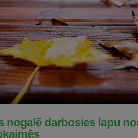
as nogalē darbosies lapu n
apkaimēs