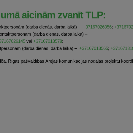
jumā aicinām zvanīt TLP:
taktpersonām (darba dienās, darba laikā) –
+37167026056
;
+371670
kontaktpersonām (darba dienās, darba laikā) –
37167026145
vai
+37167013578
;
aktpersonām (darba dienās, darba laikā) –
+37167013565
;
+37167181
iča, Rīgas pašvaldības Ārējas komunikācijas nodaļas projektu koordi