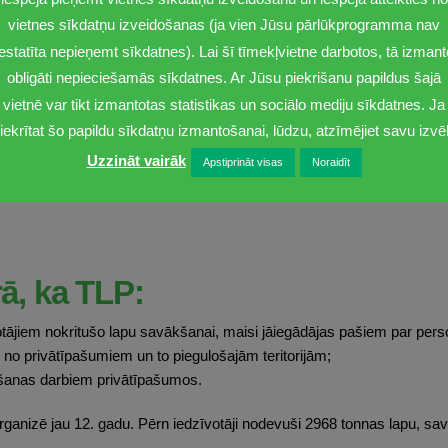
vietnes sīkdatņu izveidošanas (ja vien Jūsu pārlūkprogramma nav
iestatīta nepieņemt sīkdatnes). Lai šī tīmekļvietne darbotos, tā izmant
tobrī
obligāti nepieciešamās sīkdatnes. Ar Jūsu piekrišanu papildus šajā
00 – 13.00 Mālu ielā (pretī Mālu ielu Nr. 16; 18; 20);
vietnē var tikt izmantotas statistikas un sociālo mediju sīkdatnes. Ja
 17.00 Jūrmalas gatves, Progresa un Kooperatīva ielu krustojumā.
iekrītat šo papildu sīkdatņu izmantošanai, lūdzu, atzīmējiet savu izvēl
Uzzināt vairāk
Apstiprināt visas
Noraidīt
atrulēs Rīgas pašvaldības policija, lai novērstu vai ierobežotu nesa
dīt videonovērošanas kameras, lai novērstu noteiktajai kārtībai nea
ā, ka TLP:
tājiem nokritušo lapu savākšanai, maisi jāiegādājas pašiem par pers
no privātīpašumiem un to piegulošajām teritorijām;
kšanas darbiem privātīpašumos.
anizē jau 12. gadu. Pērn iedzīvotāji nodevuši 2968 tonnas lapu, sa