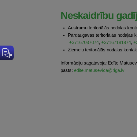
Neskaidrību gadī
Austrumu teritoriālās nodaļas kon
Pārdaugavas teritoriālās nodaļas 
+37167037074
,
+37167181874
,
+
Ziemeļu teritoriālās nodaļas kont
Informāciju sagatavoja: Edīte Matusev
pasts:
edite.matusevica@riga.lv