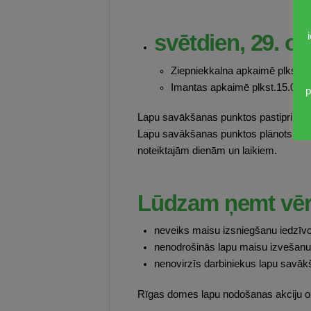
svētdien, 29. ok
Ziepniekkalna apkaimē plkst.11.
Imantas apkaimē plkst.15.00 –
p
Lapu savākšanas punktos pastiprināti p
Lapu savākšanas punktos plānots uzstā
noteiktajām dienām un laikiem.
Lūdzam ņemt vēr
neveiks maisu izsniegšanu iedzīvo
nenodrošinās lapu maisu izvešanu 
nenovirzīs darbiniekus lapu savā
Rīgas domes lapu nodošanas akciju org