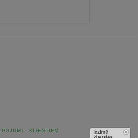
LPOJUMI
KLIENTIEM
Iezīmē
klausies