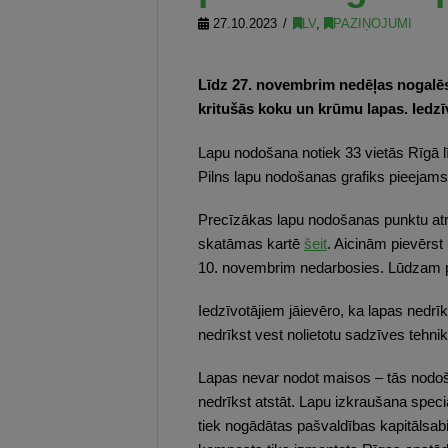
27.10.2023
LV
,
PAZIŅOJUMI
Līdz 27. novembrim nedēļas nogalēs
kritušās koku un krūmu lapas. Iedzīv
Lapu nodošana notiek 33 vietās Rīgā l
Pilns lapu nodošanas grafiks pieejam
Precīzākas lapu nodošanas punktu atra
skatāmas kartē
šeit
. Aicinām pievērs
10. novembrim nedarbosies. Lūdzam pi
Iedzīvotājiem jāievēro, ka lapas nedrī
nedrīkst vest nolietotu sadzīves tehni
Lapas nevar nodot maisos – tās nodoš
nedrīkst atstāt. Lapu izkraušana speci
tiek nogādātas pašvaldības kapitālsab