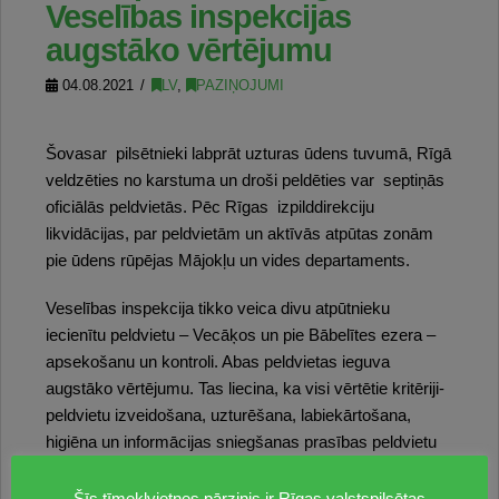
Veselības inspekcijas
augstāko vērtējumu
04.08.2021
LV
,
PAZIŅOJUMI
Šovasar pilsētnieki labprāt uzturas ūdens tuvumā, Rīgā
veldzēties no karstuma un droši peldēties var septiņās
oficiālās peldvietās. Pēc Rīgas izpilddirekciju
likvidācijas, par peldvietām un aktīvās atpūtas zonām
pie ūdens rūpējas Mājokļu un vides departaments.
Veselības inspekcija tikko veica divu atpūtnieku
iecienītu peldvietu – Vecāķos un pie Bābelītes ezera –
apsekošanu un kontroli. Abas peldvietas ieguva
augstāko vērtējumu. Tas liecina, ka visi vērtētie kritēriji-
peldvietu izveidošana, uzturēšana, labiekārtošana,
higiēna un informācijas sniegšanas prasības peldvietu
apmeklētājiem atbilst normatīvo aktu prasībām.
Pārbaude notika pamatojoties uz Ministru kabineta
Šīs tīmekļvietnes pārzinis ir Rīgas valstspilsētas