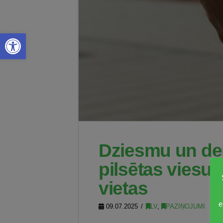
Open toolbar
Dziesmu un dej
pilsētas viesu
vietas
e
09.07.2025
LV
,
PAZIŅOJUMI