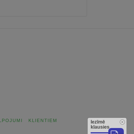
LPOJUMI
KLIENTIEM
Iezīmē
klausies