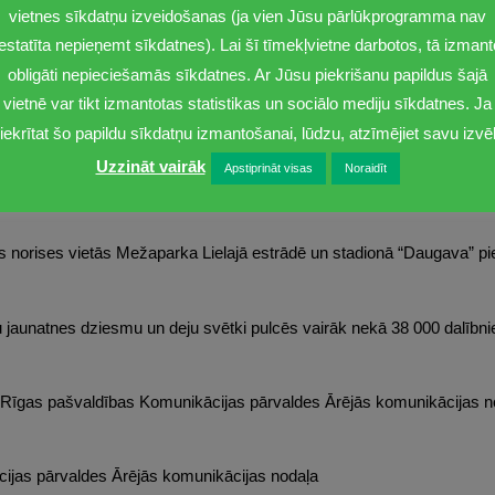
vietnes sīkdatņu izveidošanas (ja vien Jūsu pārlūkprogramma nav
svētku laikā, kas norisinās no 5. līdz 13. jūlijam, svētku dalībni
iestatīta nepieņemt sīkdatnes). Lai šī tīmekļvietne darbotos, tā izmant
 galvaspilsētā.
obligāti nepieciešamās sīkdatnes. Ar Jūsu piekrišanu papildus šajā
vietnē var tikt izmantotas statistikas un sociālo mediju sīkdatnes. Ja
lpo SIA “Rīgas ūdens” un ar tām var iepazīties šeit:
https://www.rig
iekrītat šo papildu sīkdatņu izmantošanai, lūdzu, atzīmējiet savu izvēl
ntot arī savās izmitināšanās vietās esošo krāna ūdeni – gan pašvaldīb
Uzzināt vairāk
Apstiprināt visas
Noraidīt
 ir 19, gan arī citviet skolās no parastajiem dzeramā ūdens krāniem, 
iennakts režīmā.
s norises vietās Mežaparka Lielajā estrādē un stadionā “Daugava” p
kolu jaunatnes dziesmu un deju svētki pulcēs vairāk nekā 38 000 dalībn
, Rīgas pašvaldības Komunikācijas pārvaldes Ārējās komunikācijas no
jas pārvaldes Ārējās komunikācijas nodaļa