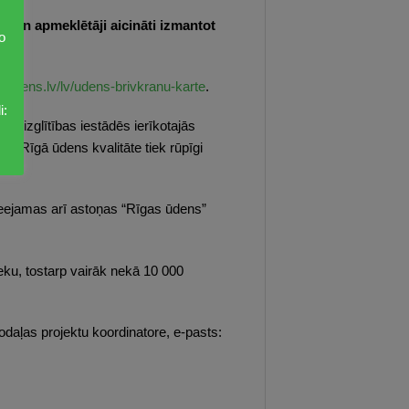
eki un apmeklētāji aicināti izmantot
o
asudens.lv/lv/udens-brivkranu-karte
.
i:
as izglītības iestādēs ierīkotajās
jo Rīgā ūdens kvalitāte tiek rūpīgi
ieejamas arī astoņas “Rīgas ūdens”
ieku, tostarp vairāk nekā 10 000
daļas projektu koordinatore, e-pasts: