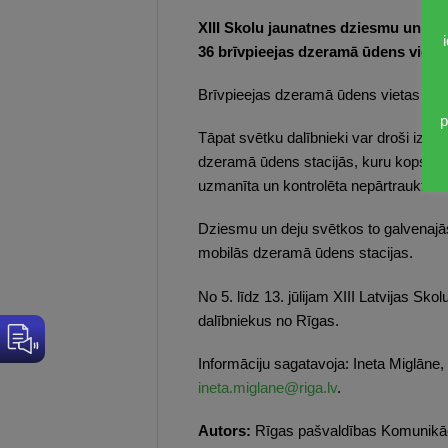
XIII Skolu jaunatnes dziesmu un deju 
36 brīvpieejas dzeramā ūdens vietas
Brīvpieejas dzeramā ūdens vietas apka
p
Tāpat svētku dalībnieki var droši izma
dzeramā ūdens stacijās, kuru kopskaitā
uzmanīta un kontrolēta nepārtrauktā d
Dziesmu un deju svētkos to galvenajā
mobilās dzeramā ūdens stacijas.
No 5. līdz 13. jūlijam XIII Latvijas S
dalībniekus no Rīgas.
Informāciju sagatavoja: Ineta Miglāne
ineta.miglane@riga.lv
.
Autors:
Rīgas pašvaldības Komunikāci