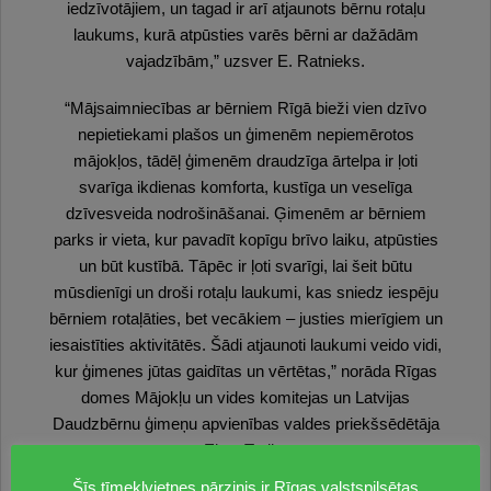
iedzīvotājiem, un tagad ir arī atjaunots bērnu rotaļu
laukums, kurā atpūsties varēs bērni ar dažādām
vajadzībām,” uzsver E. Ratnieks.
“Mājsaimniecības ar bērniem Rīgā bieži vien dzīvo
nepietiekami plašos un ģimenēm nepiemērotos
mājokļos, tādēļ ģimenēm draudzīga ārtelpa ir ļoti
svarīga ikdienas komforta, kustīga un veselīga
dzīvesveida nodrošināšanai. Ģimenēm ar bērniem
parks ir vieta, kur pavadīt kopīgu brīvo laiku, atpūsties
un būt kustībā. Tāpēc ir ļoti svarīgi, lai šeit būtu
mūsdienīgi un droši rotaļu laukumi, kas sniedz iespēju
bērniem rotaļāties, bet vecākiem – justies mierīgiem un
iesaistīties aktivitātēs. Šādi atjaunoti laukumi veido vidi,
kur ģimenes jūtas gaidītas un vērtētas,” norāda Rīgas
domes Mājokļu un vides komitejas un Latvijas
Daudzbērnu ģimeņu apvienības valdes priekšsēdētāja
Elīna Treija.
Šīs tīmekļvietnes pārzinis ir Rīgas valstspilsētas