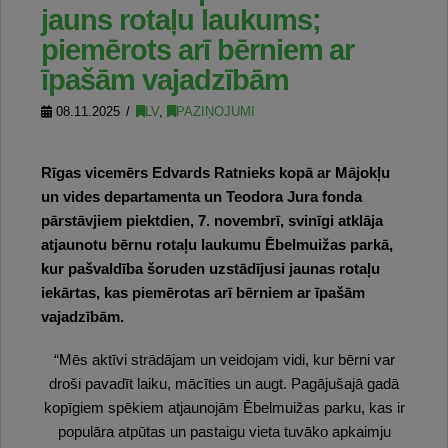
jauns rotaļu laukums;
piemērots arī bērniem ar
īpašām vajadzībām
08.11.2025
LV
,
PAZIŅOJUMI
Rīgas vicemērs Edvards Ratnieks kopā ar Mājokļu
un vides departamenta un Teodora Jura fonda
pārstāvjiem piektdien, 7. novembrī, svinīgi atklāja
atjaunotu bērnu rotaļu laukumu Ēbelmuižas parkā,
kur pašvaldība šoruden uzstādījusi jaunas rotaļu
iekārtas, kas piemērotas arī bērniem ar īpašām
vajadzībām.
“Mēs aktīvi strādājam un veidojam vidi, kur bērni var
droši pavadīt laiku, mācīties un augt. Pagājušajā gadā
kopīgiem spēkiem atjaunojām Ēbelmuižas parku, kas ir
populāra atpūtas un pastaigu vieta tuvāko apkaimju