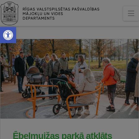
N
Open toolbar
Ēbelmuižas parkā atklāts